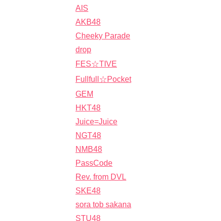
AIS
AKB48
Cheeky Parade
drop
FES☆TIVE
Fullfull☆Pocket
GEM
HKT48
Juice=Juice
NGT48
NMB48
PassCode
Rev. from DVL
SKE48
sora tob sakana
STU48