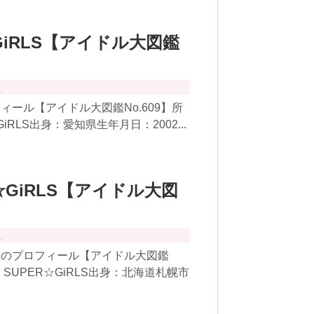
☆GiRLS【アイドル大図鑑
S
ール【アイドル大図鑑No.609】所
RLS出身：愛知県生年月日：2002...
R☆GiRLS【アイドル大図
】
S
）のプロフィール【アイドル大図鑑
：SUPER☆GiRLS出身：北海道札幌市