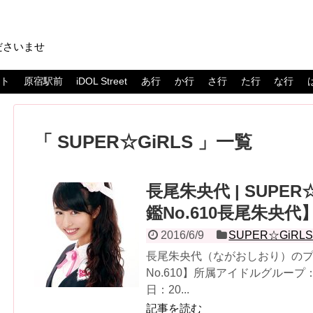
ださいませ
スト
原宿駅前
iDOL Street
あ行
か行
さ行
た行
な行
SUPER☆GiRLS
一覧
長尾朱央代 | SUPE
鑑No.610長尾朱央代
2016/6/9
SUPER☆GiRL
長尾朱央代（ながおしおり）の
No.610】所属アイドルグループ
日：20...
記事を読む