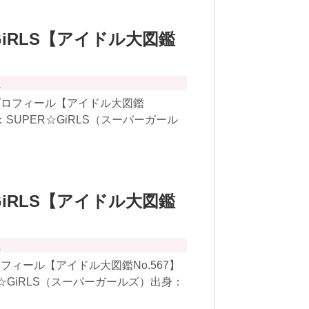
☆GiRLS【アイドル大図鑑
S
プロフィール【アイドル大図鑑
：SUPER☆GiRLS（スーパーガール
☆GiRLS【アイドル大図鑑
S
ィール【アイドル大図鑑No.567】
☆GiRLS（スーパーガールズ）出身：