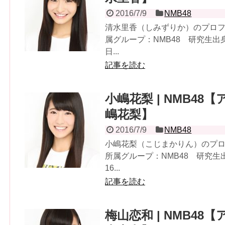
2016/7/9
NMB48
清水里香（しみずりか）のプロフィ
属グループ：NMB48 研究生出身
日...
記事を読む
小嶋花梨 | NMB48【
嶋花梨】
2016/7/9
NMB48
小嶋花梨（こじまかりん）のプロフ
所属グループ：NMB48 研究生
16...
記事を読む
梅山恋和 | NMB48【