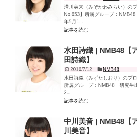
溝川実来（みぞかわみらい）の
No.653】所属グループ：NMB
年5月1...
記事を読む
水田詩織 | NMB48【
田詩織】
2016/7/12
NMB48
水田詩織（みずたしおり）のプロフ
所属グループ：NMB48 研究生出
2...
記事を読む
中川美音 | NMB48【
川美音】