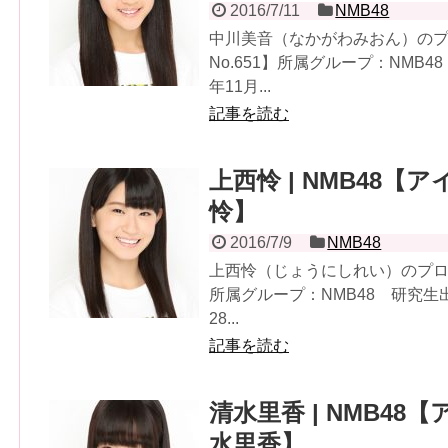
2016/7/11
NMB48
中川美音（なかがわみおん）の
No.651】所属グループ：NMB
年11月...
記事を読む
上西怜 | NMB48【ア
怜】
2016/7/9
NMB48
上西怜（じょうにしれい）のプロフ
所属グループ：NMB48 研究生
28...
記事を読む
清水里香 | NMB48【
水里香】