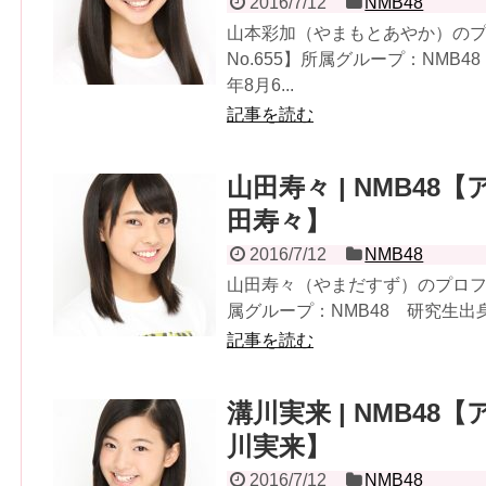
2016/7/12
NMB48
山本彩加（やまもとあやか）の
No.655】所属グループ：NMB
年8月6...
記事を読む
山田寿々 | NMB48【
田寿々】
2016/7/12
NMB48
山田寿々（やまだすず）のプロフィ
属グループ：NMB48 研究生出身：
記事を読む
溝川実来 | NMB48【
川実来】
2016/7/12
NMB48