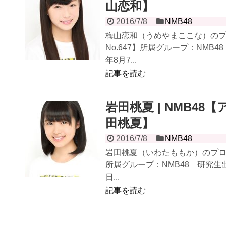
山恋和】
2016/7/8
NMB48
梅山恋和（うめやまここな）の
No.647】所属グループ：NMB
年8月7...
記事を読む
岩田桃夏 | NMB48【
田桃夏】
2016/7/8
NMB48
岩田桃夏（いわたももか）のプロフ
所属グループ：NMB48 研究生出
日...
記事を読む