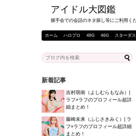
アイドル大図鑑
握手会での会話のネタ探し等にご利用く
ホーム
ハロプロ
48G
46G
スターダ
新着記事
吉村萌南（よしむらもなみ）|
ラフ×ラフのプロフィール超詳
細まとめ！
藤崎未来（ふじさきみく）| ラ
フ×ラフのプロフィール超詳細
まとめ！