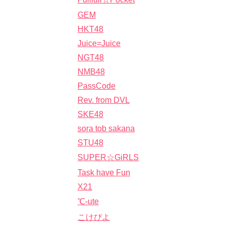
GEM
HKT48
Juice=Juice
NGT48
NMB48
PassCode
Rev. from DVL
SKE48
sora tob sakana
STU48
SUPER☆GiRLS
Task have Fun
X21
℃-ute
こけぴよ