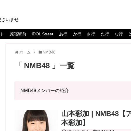
ださいませ
スト
原宿駅前
iDOL Street
あ行
か行
さ行
た行
な行
ホーム
NMB48
NMB48
一覧
NMB48メンバーの紹介
山本彩加 | NMB48【
本彩加】