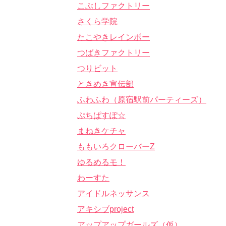
こぶしファクトリー
さくら学院
たこやきレインボー
つばきファクトリー
つりビット
ときめき宣伝部
ふわふわ（原宿駅前パーティーズ）
ぷちぱすぽ☆
まねきケチャ
ももいろクローバーZ
ゆるめるモ！
わーすた
アイドルネッサンス
アキシブproject
アップアップガールズ（仮）