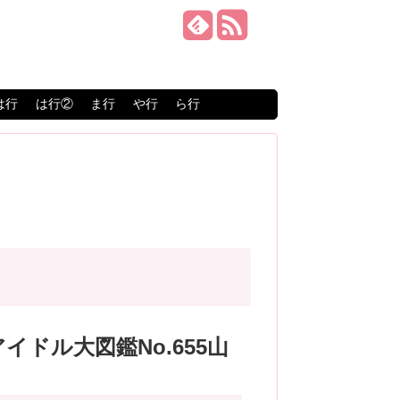
は行
は行②
ま行
や行
ら行
アイドル大図鑑No.655山