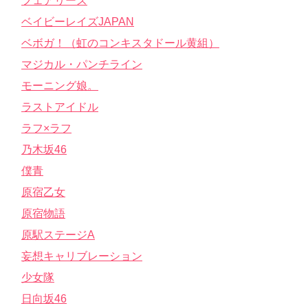
フェアリーズ
ベイビーレイズJAPAN
ベボガ！（虹のコンキスタドール黄組）
マジカル・パンチライン
モーニング娘。
ラストアイドル
ラフ×ラフ
乃木坂46
僕青
原宿乙女
原宿物語
原駅ステージA
妄想キャリブレーション
少女隊
日向坂46