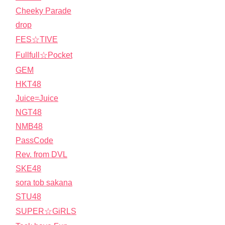
Cheeky Parade
drop
FES☆TIVE
Fullfull☆Pocket
GEM
HKT48
Juice=Juice
NGT48
NMB48
PassCode
Rev. from DVL
SKE48
sora tob sakana
STU48
SUPER☆GiRLS