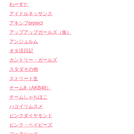
わーすた
アイドルネッサンス
アキシブproject
アップアップガールズ（仮）
アンジュルム
オタ活日記
カントリー・ガールズ
スタダその他
ストリート生
チーム8（AKB48）
チームしゃちほこ
ハコイリムスメ
ピンクダイヤモンド
ピンク・ベイビーズ