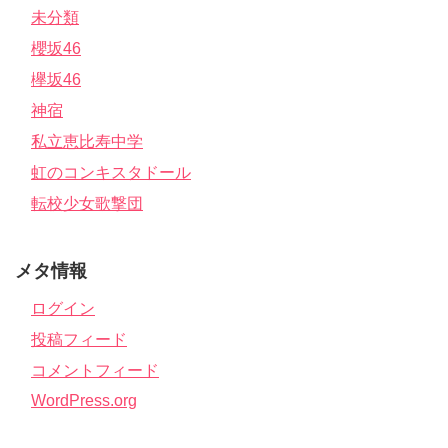
未分類
櫻坂46
欅坂46
神宿
私立恵比寿中学
虹のコンキスタドール
転校少女歌撃団
メタ情報
ログイン
投稿フィード
コメントフィード
WordPress.org