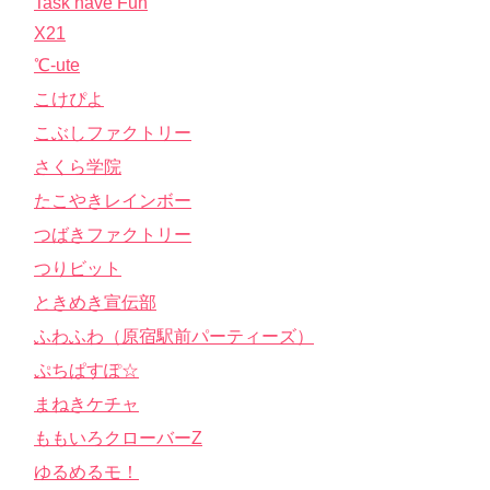
Task have Fun
X21
℃-ute
こけぴよ
こぶしファクトリー
さくら学院
たこやきレインボー
つばきファクトリー
つりビット
ときめき宣伝部
ふわふわ（原宿駅前パーティーズ）
ぷちぱすぽ☆
まねきケチャ
ももいろクローバーZ
ゆるめるモ！