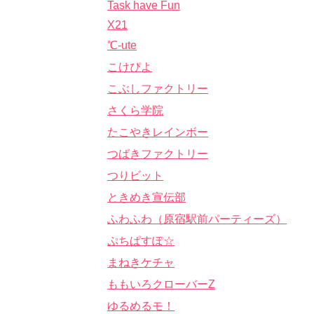
Task have Fun
X21
℃-ute
こけぴよ
こぶしファクトリー
さくら学院
たこやきレインボー
つばきファクトリー
つりビット
ときめき宣伝部
ふわふわ（原宿駅前パーティーズ）
ぷちぱすぽ☆
まねきケチャ
ももいろクローバーZ
ゆるめるモ！