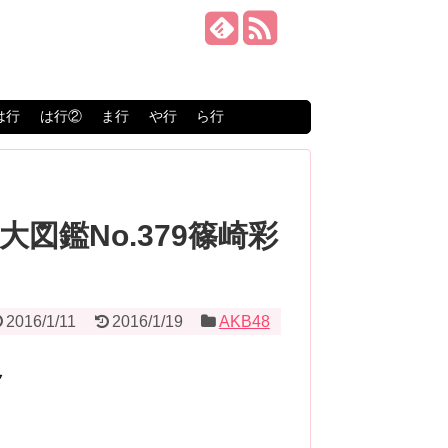
は行
は行②
ま行
や行
ら行
大図鑑No.379篠崎彩
2016/1/11
2016/1/19
AKB48
ク