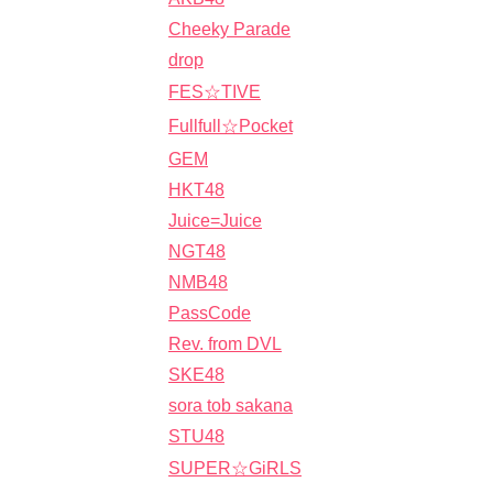
Cheeky Parade
drop
FES☆TIVE
Fullfull☆Pocket
GEM
HKT48
Juice=Juice
NGT48
NMB48
PassCode
Rev. from DVL
SKE48
sora tob sakana
STU48
SUPER☆GiRLS