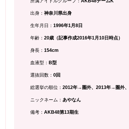
所属アイドルグループ：
AKB48チームK
出身：
神奈川県
出身
生年月日：
1996年1月8
日
年齢：
20歳
（記事作成2016年1月10日時点）
身長：
154
cm
血液型：
B型
選抜回数：
0回
総選挙の順位：
2012年→圏外、2013年→圏外、
ニックネーム：
あやなん
備考：
AKB48第13期生