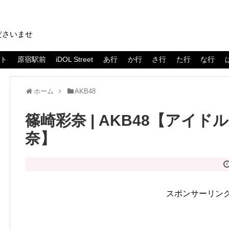
ださいませ
スト
原宿駅前
iDOL Street
あ行
か行
さ行
た行
な行
ホーム
AKB48
篠崎彩奈 | AKB48【アイドル
奈】
スポンサーリン