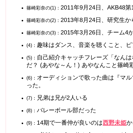
2011年9月24日、AKB4
篠崎彩奈の(1)：
2013年8月24日、研究生
篠崎彩奈の(2)：
2015年3月26日、チーム
篠崎彩奈の(3)：
趣味はダンス、音楽を聴くこと、ピ
(4)：
自己紹介キャッチフレーズ「なんは
(5)：
だ？ (あやな～ん！) あやなんこと篠崎
オーディションで歌った曲は『マル
(6)：
った。
兄弟は兄が2人いる
(7)：
バレーボール部だった
(8)：
14期で一番仲が良いのは
西野未姫
か
(9)：