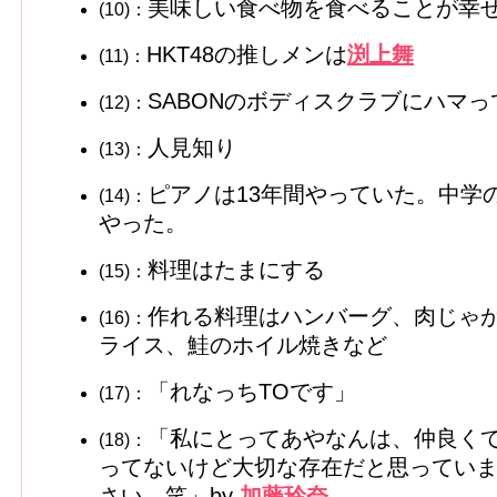
美味しい食べ物を食べることが幸
(10)：
HKT48の推しメンは
渕上舞
(11)：
SABONのボディスクラブにハマっ
(12)：
人見知り
(13)：
ピアノは13年間やっていた。中学
(14)：
やった。
料理はたまにする
(15)：
作れる料理はハンバーグ、肉じゃ
(16)：
ライス、鮭のホイル焼きなど
「れなっちTOです」
(17)：
「私にとってあやなんは、仲良く
(18)：
ってないけど大切な存在だと思っていま
さい。笑」by
加藤玲奈