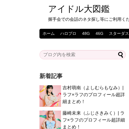
アイドル大図鑑
握手会での会話のネタ探し等にご利用く
ホーム
ハロプロ
48G
46G
スターダ
新着記事
吉村萌南（よしむらもなみ）|
ラフ×ラフのプロフィール超詳
細まとめ！
藤崎未来（ふじさきみく）| ラ
フ×ラフのプロフィール超詳細
まとめ！