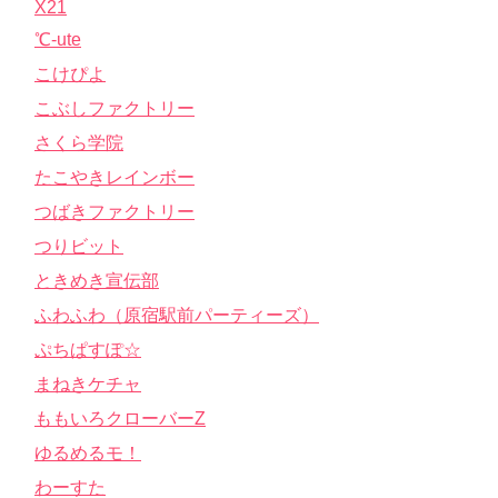
X21
℃-ute
こけぴよ
こぶしファクトリー
さくら学院
たこやきレインボー
つばきファクトリー
つりビット
ときめき宣伝部
ふわふわ（原宿駅前パーティーズ）
ぷちぱすぽ☆
まねきケチャ
ももいろクローバーZ
ゆるめるモ！
わーすた