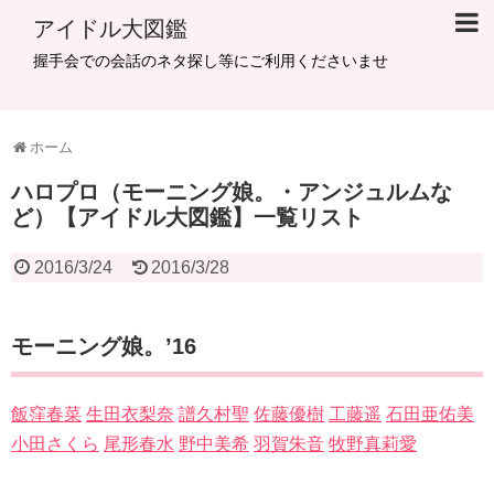
アイドル大図鑑
握手会での会話のネタ探し等にご利用くださいませ
ホーム
ハロプロ（モーニング娘。・アンジュルムな
ど）【アイドル大図鑑】一覧リスト
2016/3/24
2016/3/28
モーニング娘。’16
飯窪春菜
生田衣梨奈
譜久村聖
佐藤優樹
工藤遥
石田亜佑美
小田さくら
尾形春水
野中美希
羽賀朱音
牧野真莉愛