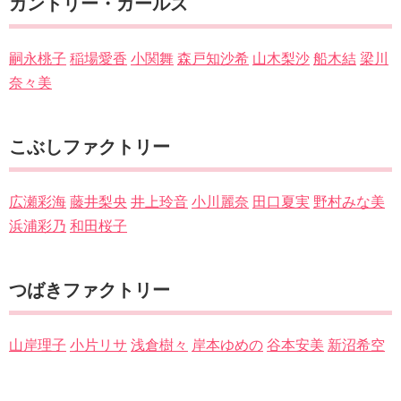
カントリー・ガールズ
嗣永桃子
稲場愛香
小関舞
森戸知沙希
山木梨沙
船木結
梁川
奈々美
こぶしファクトリー
広瀬彩海
藤井梨央
井上玲音
小川麗奈
田口夏実
野村みな美
浜浦彩乃
和田桜子
つばきファクトリー
山岸理子
小片リサ
浅倉樹々
岸本ゆめの
谷本安美
新沼希空