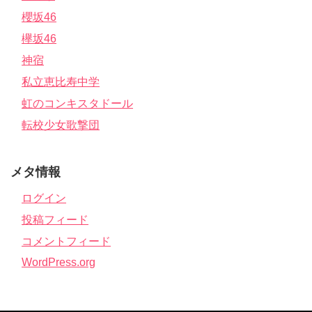
櫻坂46
欅坂46
神宿
私立恵比寿中学
虹のコンキスタドール
転校少女歌撃団
メタ情報
ログイン
投稿フィード
コメントフィード
WordPress.org