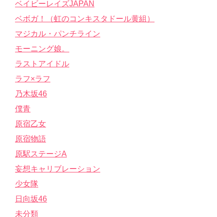
ベイビーレイズJAPAN
ベボガ！（虹のコンキスタドール黄組）
マジカル・パンチライン
モーニング娘。
ラストアイドル
ラフ×ラフ
乃木坂46
僕青
原宿乙女
原宿物語
原駅ステージA
妄想キャリブレーション
少女隊
日向坂46
未分類