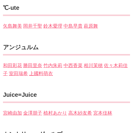
℃-ute
矢島舞美
岡井千聖
鈴木愛理
中島早貴
萩原舞
アンジュルム
和田彩花
勝田里奈
竹内朱莉
中西香菜
相川茉穂
佐々木莉佳
子
室田瑞希
上國料萌衣
Juice=Juice
宮崎由加
金澤朋子
植村あかり
高木紗友希
宮本佳林