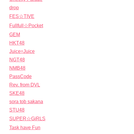
drop
FES☆TIVE
Fullfull☆Pocket
GEM
HKT48
Juice=Juice
NGT48
NMB48
PassCode
Rev. from DVL
SKE48
sora tob sakana
STU48
SUPER☆GiRLS
Task have Fun