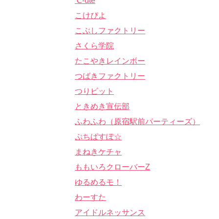
℃-ute
こけぴよ
こぶしファクトリー
さくら学院
たこやきレインボー
つばきファクトリー
つりビット
ときめき宣伝部
ふわふわ（原宿駅前パーティーズ）
ぷちぱすぽ☆
まねきケチャ
ももいろクローバーZ
ゆるめるモ！
わーすた
アイドルネッサンス