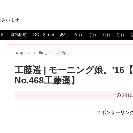
ださいませ
スト
原宿駅前
iDOL Street
あ行
か行
さ行
た行
な行
ホーム
モーニング娘。
工藤遥 | モーニング娘。’1
No.468工藤遥】
2016
スポンサーリン