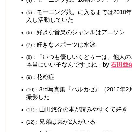
(4)：
モーニング娘。に入るまでは2010
(5)：
入し活動していた
好きな音楽のジャンルはアニソン
(6)：
好きなスポーツは水泳
(7)：
「いつも優しいくどぅーは、他人の
(8)：
本当にいい子なんですよね」by
石田亜
花粉症
(9)：
3rd写真集『ハルカゼ』（2016年
(10)：
撮影した
山田悠介の本が読みやすくて好き
(11)：
兄弟は弟が2人がいる
(12)：