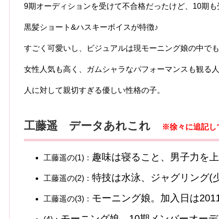
9期オーディションを受けて不合格だったけど、10期
黒髪ショート&ハスキーボイスが特徴♪
すごく可愛いし、ビジュアルは現モーニング娘の中で
女性人気も高く、ガムシャラなパフォーマンスも観る
人に対して親切すぎる優しい性格の子。
工藤遥 データあれこれ
※徐々に追記
趣味は寝ること、男子力を上
工藤遥の(1)：
特技は水泳、ジャグリング(
工藤遥の(2)：
モーニング娘。加入日は2011
工藤遥の(3)：
モーニング娘。10期メンバーオー