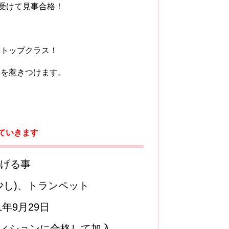
も受けて見事合格！
もトップクラス！
人を惹きつけます。
していきます
げる事
少し)、トランペット
年9月29日
ディションに合格して加入