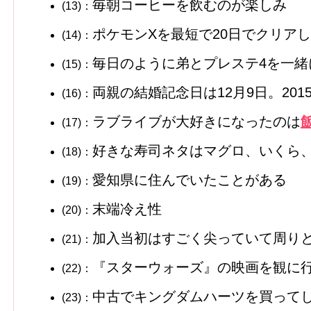
毎朝コーヒーを飲むのが楽しみ
(13)：
ポケモンXを最短で20日でクリア
(14)：
毎日のように弟とプレステ4を一緒
(15)：
両親の結婚記念日は12月9日。201
(16)：
ラブライブが大好きになったのは
(17)：
好きな寿司ネタはマグロ、いくら
(18)：
愛知県に住んでいたことがある
(19)：
末端冷え性
(20)：
加入当初はすごく尖っていて周り
(21)：
『スターウォーズ』の映画を観に行
(22)：
中古でキングダムハーツを買って
(23)：