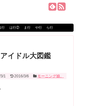
は行
は行②
ま行
や行
ら行
6【アイドル大図鑑
/3/1
2016/3/6
モーニング娘。
ク