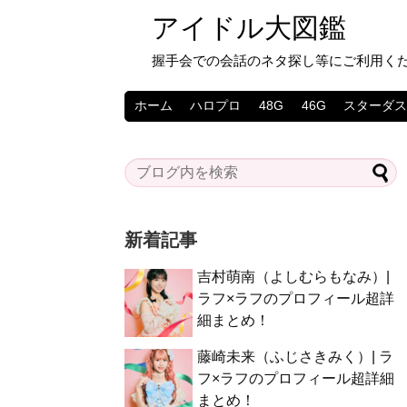
アイドル大図鑑
握手会での会話のネタ探し等にご利用く
ホーム
ハロプロ
48G
46G
スターダ
新着記事
吉村萌南（よしむらもなみ）|
ラフ×ラフのプロフィール超詳
細まとめ！
藤崎未来（ふじさきみく）| ラ
フ×ラフのプロフィール超詳細
まとめ！