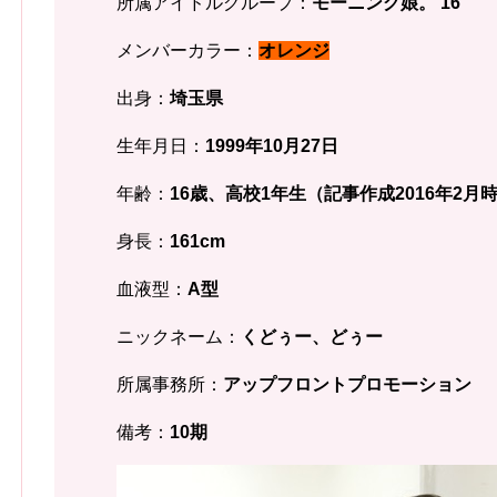
所属アイドルグループ：
モーニング娘。’16
メンバーカラー：
オレンジ
出身：
埼玉県
生年月日：
1999年10月27
日
年齢：
16歳、高校1年生
（記事作成2016年2月
身長：
161cm
血液型：
A型
ニックネーム：
くどぅー、どぅー
所属事務所：
アップフロントプロモーション
備考：
10期