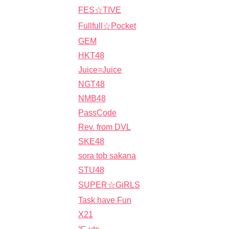
FES☆TIVE
Fullfull☆Pocket
GEM
HKT48
Juice=Juice
NGT48
NMB48
PassCode
Rev. from DVL
SKE48
sora tob sakana
STU48
SUPER☆GiRLS
Task have Fun
X21