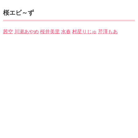
桜エビ～ず
茜空
川瀬あやめ
桜井美里
水春
村星りじゅ
芹澤もあ