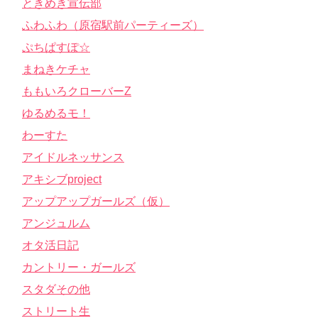
ときめき宣伝部
ふわふわ（原宿駅前パーティーズ）
ぷちぱすぽ☆
まねきケチャ
ももいろクローバーZ
ゆるめるモ！
わーすた
アイドルネッサンス
アキシブproject
アップアップガールズ（仮）
アンジュルム
オタ活日記
カントリー・ガールズ
スタダその他
ストリート生