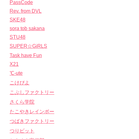
PassCode
Rev. from DVL
SKE48
sora tob sakana
STU48
SUPER☆GiRLS
Task have Fun
X21
℃-ute
こけぴよ
こぶしファクトリー
さくら学院
たこやきレインボー
つばきファクトリー
つりビット