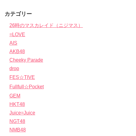
カテゴリー
26時のマスカレイド（ニジマス）
=LOVE
AIS
AKB48
Cheeky Parade
drop
FES☆TIVE
Fullfull☆Pocket
GEM
HKT48
Juice=Juice
NGT48
NMB48