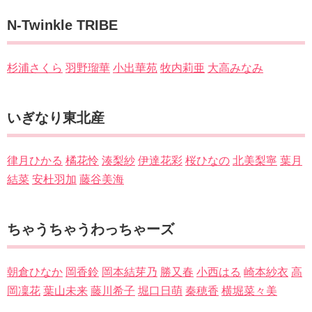
N-Twinkle TRIBE
杉浦さくら
羽野瑠華
小出華苑
牧内莉亜
大高みなみ
いぎなり東北産
律月ひかる
橘花怜
湊梨紗
伊達花彩
桜ひなの
北美梨寧
葉月
結菜
安杜羽加
藤谷美海
ちゃうちゃうわっちゃーズ
朝倉ひなか
岡香鈴
岡本結芽乃
勝又春
小西はる
崎本紗衣
高
岡凜花
葉山未来
藤川希子
堀口日萌
秦穂香
横堀菜々美