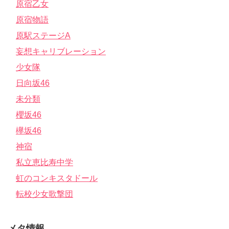
原宿乙女
原宿物語
原駅ステージA
妄想キャリブレーション
少女隊
日向坂46
未分類
櫻坂46
欅坂46
神宿
私立恵比寿中学
虹のコンキスタドール
転校少女歌撃団
メタ情報