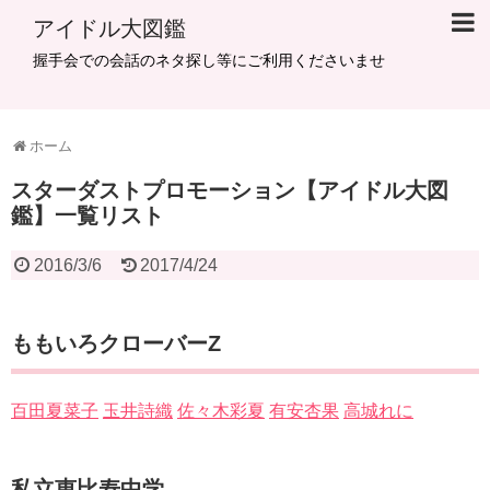
アイドル大図鑑
握手会での会話のネタ探し等にご利用くださいませ
ホーム
スターダストプロモーション【アイドル大図
鑑】一覧リスト
2016/3/6
2017/4/24
ももいろクローバーZ
百田夏菜子
玉井詩織
佐々木彩夏
有安杏果
高城れに
私立恵比寿中学