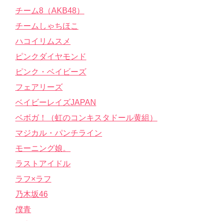
チーム8（AKB48）
チームしゃちほこ
ハコイリムスメ
ピンクダイヤモンド
ピンク・ベイビーズ
フェアリーズ
ベイビーレイズJAPAN
ベボガ！（虹のコンキスタドール黄組）
マジカル・パンチライン
モーニング娘。
ラストアイドル
ラフ×ラフ
乃木坂46
僕青