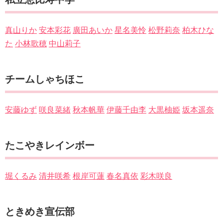
真山りか
安本彩花
廣田あいか
星名美怜
松野莉奈
柏木ひな
た
小林歌穂
中山莉子
チームしゃちほこ
安藤ゆず
咲良菜緒
秋本帆華
伊藤千由李
大黒柚姫
坂本遥奈
たこやきレインボー
堀くるみ
清井咲希
根岸可蓮
春名真依
彩木咲良
ときめき宣伝部