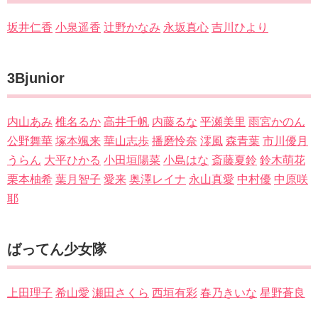
坂井仁香
小泉遥香
辻野かなみ
永坂真心
吉川ひより
3Bjunior
内山あみ
椎名るか
高井千帆
内藤るな
平瀬美里
雨宮かのん
公野舞華
塚本颯来
華山志歩
播磨怜奈
澪風
森青葉
市川優月
うらん
大平ひかる
小田垣陽菜
小島はな
斎藤夏鈴
鈴木萌花
栗本柚希
葉月智子
愛来
奥澤レイナ
永山真愛
中村優
中原咲
耶
ばってん少女隊
上田理子
希山愛
瀬田さくら
西垣有彩
春乃きいな
星野蒼良