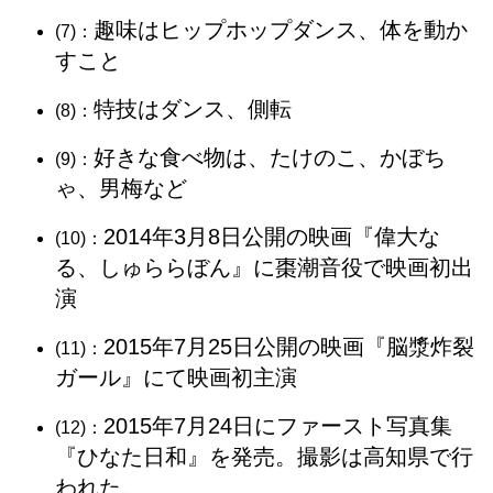
趣味はヒップホップダンス、体を動か
(7)：
すこと
特技はダンス、側転
(8)：
好きな食べ物は、たけのこ、かぼち
(9)：
ゃ、男梅など
2014年3月8日公開の映画『偉大な
(10)：
る、しゅららぼん』に棗潮音役で映画初出
演
2015年7月25日公開の映画『脳漿炸裂
(11)：
ガール』にて映画初主演
2015年7月24日にファースト写真集
(12)：
『ひなた日和』を発売。撮影は高知県で行
われた。