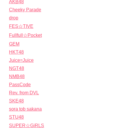
AKB48
Cheeky Parade
drop
FES☆TIVE
Fullfull☆Pocket
GEM
HKT48
Juice=Juice
NGT48
NMB48
PassCode
Rev. from DVL
SKE48
sora tob sakana
STU48
SUPER☆GiRLS