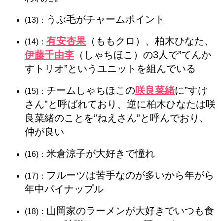
うぶ毛がチャームポイント
(13)：
有安杏果
（ももクロ）、柏木ひなた、
(14)：
伊藤千由李
（しゃちほこ）の3人で”てんか
すトリオ”というユニットを組んでいる
チームしゃちほこの
咲良菜緒
に”すけ
(15)：
さん”と呼ばれており、逆に柏木ひなたは咲
良菜緒のことを”ねえさん”と呼んでおり、
仲が良い
米倉涼子が大好きで憧れ
(16)：
フルーツは苦手なのが多いから年がら
(17)：
年中パイナップル
山岡家のラーメンが大好きでいつも食
(18)：