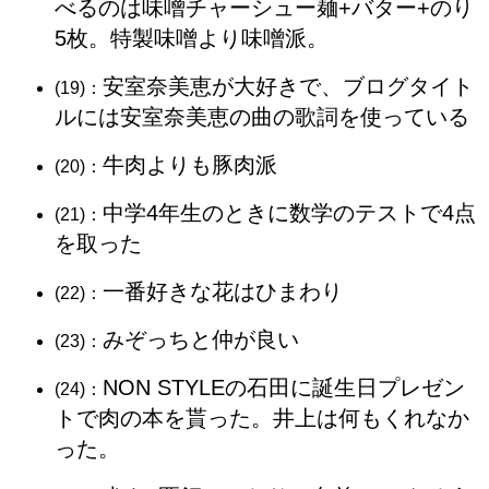
べるのは味噌チャーシュー麺+バター+のり
5枚。特製味噌より味噌派。
安室奈美恵が大好きで、ブログタイト
(19)：
ルには安室奈美恵の曲の歌詞を使っている
牛肉よりも豚肉派
(20)：
中学4年生のときに数学のテストで4点
(21)：
を取った
一番好きな花はひまわり
(22)：
みぞっちと仲が良い
(23)：
NON STYLEの石田に誕生日プレゼン
(24)：
トで肉の本を貰った。井上は何もくれなか
った。