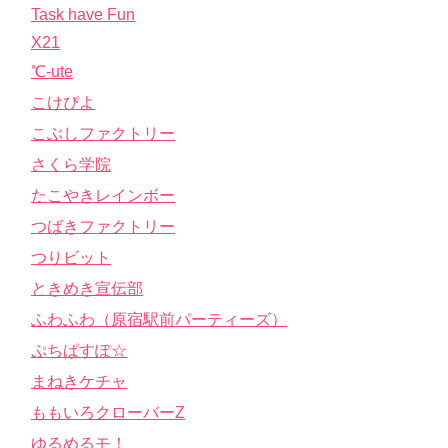
Task have Fun
X21
℃-ute
こけぴよ
こぶしファクトリー
さくら学院
たこやきレインボー
つばきファクトリー
つりビット
ときめき宣伝部
ふわふわ（原宿駅前パーティーズ）
ぷちぱすぽ☆
まねきケチャ
ももいろクローバーZ
ゆるめるモ！