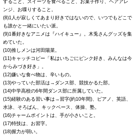
すること、スイーツを食べること、お菓子作り、ヘアアレ
ンジ、お喋りすること。
(8)1人が寂しくてあまり好きではないので、いつでもどこで
も誰かと一緒にいたい派。
(9)1番好きなアニメは『ハイキュー』。木兎さんグッズを集
めていた。
(10)推しメンは河田陽菜。
(11)キャッチコピー「私はいちごにピンク好き、みんなは今
からみづき好き」。
(12)嫌いな食べ物は、辛いもの。
(13)やっていた部活は→ダンス部、競技かるた部。
(14)中学高校の6年間ダンス部に所属していた。
(15)経験のある習い事は→習字(約10年間)、ピアノ、英語、
水泳、そろばん、キックベース、体操、塾。
(16)チャームポイントは、手が小さいこと。
(17)特技は、お習字。
(18)握力が弱い。