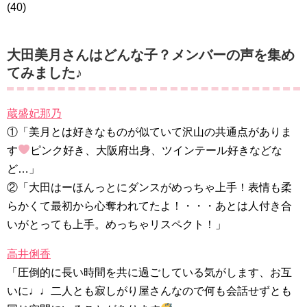
(40)
大田美月さんはどんな子？メンバーの声を集め
てみました♪
蔵盛妃那乃
①「美月とは好きなものが似ていて沢山の共通点がありま
す
ピンク好き、大阪府出身、ツインテール好きなどな
ど…」
②「大田はーほんっとにダンスがめっちゃ上手！表情も柔
らかくて最初から心奪われてたよ！・・・あとは人付き合
いがとっても上手。めっちゃリスペクト！」
高井俐香
「圧倒的に長い時間を共に過ごしている気がします、お互
いに♩♩二人とも寂しがり屋さんなので何も会話せずとも