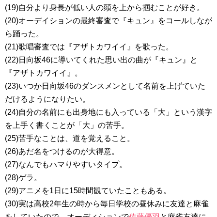
(19)自分より身長が低い人の頭を上から掴むことが好き。
(20)オーデイションの最終審査で『キュン』をコールしなが
ら踊った。
(21)歌唱審査では『アザトカワイイ』を歌った。
(22)日向坂46に導いてくれた思い出の曲が『キュン』と
『アザトカワイイ』。
(23)いつか日向坂46のダンスメンとして名前を上げていた
だけるようになりたい。
(24)自分の名前にも出身地にも入っている「大」という漢字
を上手く書くことが「大」の苦手。
(25)苦手なことは、道を覚えること。
(26)あだ名をつけるのが大得意。
(27)なんでもハマりやすいタイプ。
(28)ゲラ。
(29)アニメを1日に15時間観ていたこともある。
(30)実は高校2年生の時から毎日学校の昼休みに友達と麻雀
をしていたので、オーディションで
佐藤優羽
と麻雀友達に