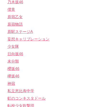
乃木坂46
僕青
原宿乙女
原宿物語
原駅ステージA
妄想キャリブレーション
少女隊
日向坂46
未分類
櫻坂46
欅坂46
神宿
私立恵比寿中学
虹のコンキスタドール
転校少女歌撃団