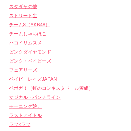
スタダその他
ストリート生
チーム8（AKB48）
チームしゃちほこ
ハコイリムスメ
ピンクダイヤモンド
ピンク・ベイビーズ
フェアリーズ
ベイビーレイズJAPAN
ベボガ！（虹のコンキスタドール黄組）
マジカル・パンチライン
モーニング娘。
ラストアイドル
ラフ×ラフ