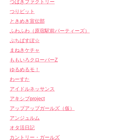
つばきファクトリー
つりビット
ときめき宣伝部
ふわふわ（原宿駅前パーティーズ）
ぷちぱすぽ☆
まねきケチャ
ももいろクローバーZ
ゆるめるモ！
わーすた
アイドルネッサンス
アキシブproject
アップアップガールズ（仮）
アンジュルム
オタ活日記
カントリー・ガールズ