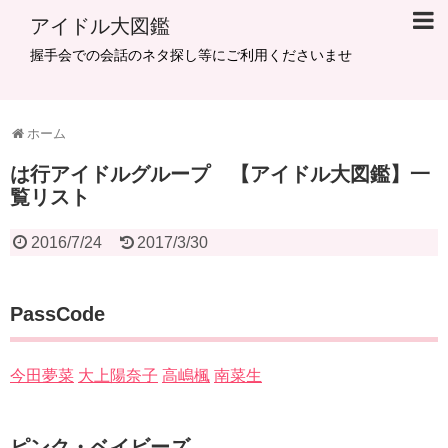
アイドル大図鑑
握手会での会話のネタ探し等にご利用くださいませ
ホーム
は行アイドルグループ 【アイドル大図鑑】一
覧リスト
2016/7/24
2017/3/30
PassCode
今田夢菜
大上陽奈子
高嶋楓
南菜生
ピンク・ベイビーズ