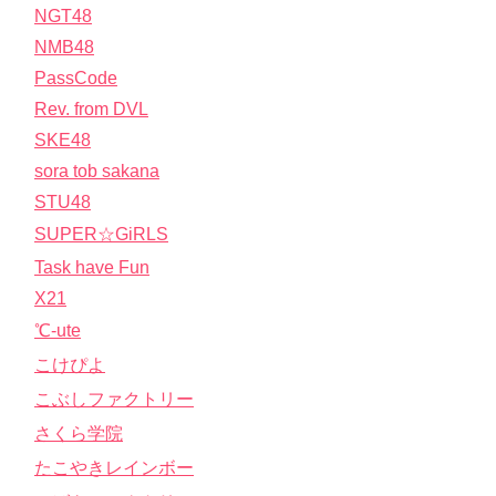
NGT48
NMB48
PassCode
Rev. from DVL
SKE48
sora tob sakana
STU48
SUPER☆GiRLS
Task have Fun
X21
℃-ute
こけぴよ
こぶしファクトリー
さくら学院
たこやきレインボー