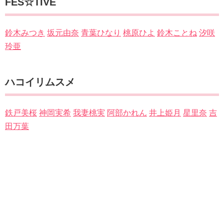
FES☆TIVE
鈴木みつき
坂元由奈
青葉ひなり
桃原ひよ
鈴木ことね
汐咲
玲亜
ハコイリムスメ
鉄戸美桜
神岡実希
我妻桃実
阿部かれん
井上姫月
星里奈
吉
田万葉