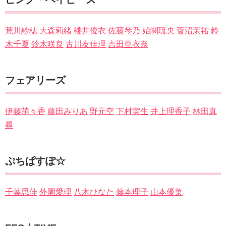
荒川紗穂
大森莉緒
櫻井優衣
佐藤琴乃
始関琉央
菅沼茉祐
鈴
木千夏
鈴木咲良
古川友佳理
吉田亜衣奈
フェアリーズ
伊藤萌々香
藤田みりあ
野元空
下村実生
井上理香子
林田真
尋
ぷちぱすぽ☆
千葉思佳
外園愛理
八木ひなた
藤本理子
山本優菜