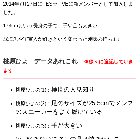
2014年7月27日にFES☆TIVEに新メンバーとして加入しま
した。
174cmという長身の子で、手や足も大きい！
深海魚や宇宙人が好きという変わった趣味の持ち主♪
桃原ひよ データあれこれ
※徐々に追記していき
ます
極度の人見知り
桃原ひよの(1)：
足のサイズが25.5cmでメンズ
桃原ひよの(2)：
のスニーカーをよく履いている
手が大きい
桃原ひよの(3)：
好きなおにぎりの具は焼きたらこ