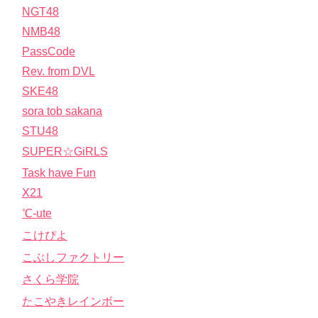
NGT48
NMB48
PassCode
Rev. from DVL
SKE48
sora tob sakana
STU48
SUPER☆GiRLS
Task have Fun
X21
℃-ute
こけぴよ
こぶしファクトリー
さくら学院
たこやきレインボー