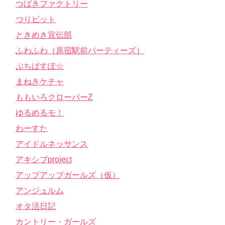
つばきファクトリー
つりビット
ときめき宣伝部
ふわふわ（原宿駅前パーティーズ）
ぷちぱすぽ☆
まねきケチャ
ももいろクローバーZ
ゆるめるモ！
わーすた
アイドルネッサンス
アキシブproject
アップアップガールズ（仮）
アンジュルム
オタ活日記
カントリー・ガールズ