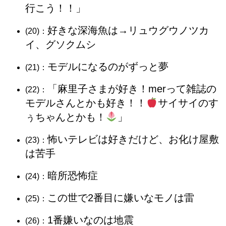
行こう！！」
好きな深海魚は→リュウグウノツカ
(20)：
イ、グソクムシ
モデルになるのがずっと夢
(21)：
「麻里子さまが好き！merって雑誌の
(22)：
モデルさんとかも好き！！
サイサイのす
ぅちゃんとかも！
」
怖いテレビは好きだけど、お化け屋敷
(23)：
は苦手
暗所恐怖症
(24)：
この世で2番目に嫌いなモノは雷
(25)：
1番嫌いなのは地震
(26)：