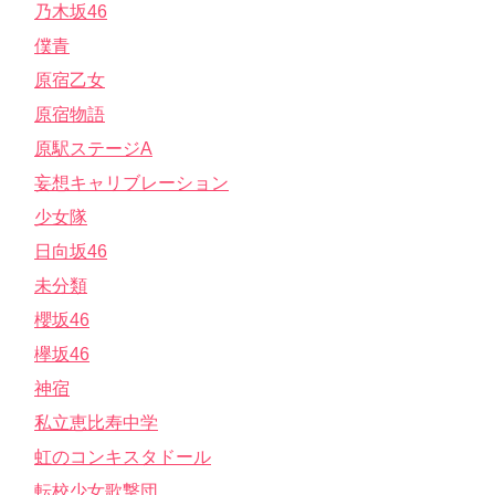
乃木坂46
僕青
原宿乙女
原宿物語
原駅ステージA
妄想キャリブレーション
少女隊
日向坂46
未分類
櫻坂46
欅坂46
神宿
私立恵比寿中学
虹のコンキスタドール
転校少女歌撃団