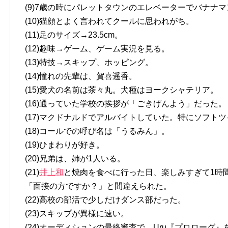
(9)7歳の時にパレットタウンのエレベーターでバナナ
(10)猫顔とよく言われてクールに思われがち。
(11)足のサイズ→23.5cm。
(12)趣味→ゲーム、ゲーム実況を見る。
(13)特技→スキップ、ホッピング。
(14)憧れの先輩は、賀喜遥香。
(15)愛犬の名前は茶々丸。犬種はヨークシャテリア。
(16)通っていた学校の挨拶が「ごきげんよう」だった。
(17)マクドナルドでアルバイトしていた。特にソフト
(18)コールでの呼び名は「うるみん」。
(19)ひまわりが好き。
(20)兄弟は、姉が1人いる。
(21)
井上和
と焼肉を食べに行った日、楽しみすぎて1時
「面接の方ですか？」と間違えられた。
(22)高校の部活で少しだけダンス部だった。
(23)スキップが異様に速い。
(24)オーディションの最終審査で、Uru『プロローグ』