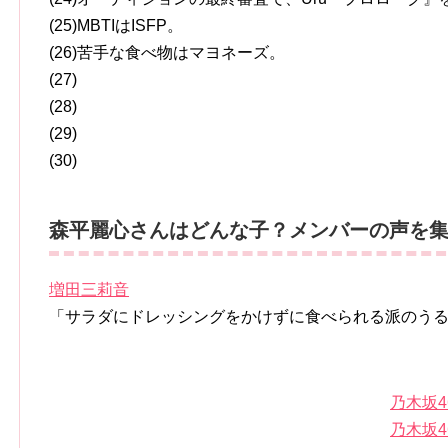
(25)MBTIはISFP。
(26)苦手な食べ物はマヨネーズ。
(27)
(28)
(29)
(30)
森平麗心さんはどんな子？メンバーの声を集
増田三莉音
「サラダにドレッシングをかけずに食べられる派のう
乃木坂
乃木坂