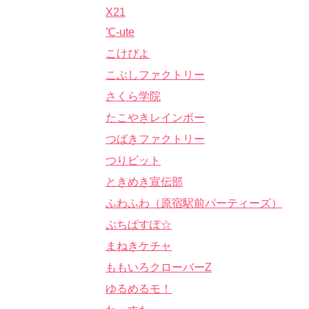
X21
℃-ute
こけぴよ
こぶしファクトリー
さくら学院
たこやきレインボー
つばきファクトリー
つりビット
ときめき宣伝部
ふわふわ（原宿駅前パーティーズ）
ぷちぱすぽ☆
まねきケチャ
ももいろクローバーZ
ゆるめるモ！