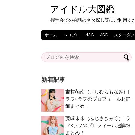
アイドル大図鑑
握手会での会話のネタ探し等にご利用く
ホーム
ハロプロ
48G
46G
スターダ
新着記事
吉村萌南（よしむらもなみ）|
ラフ×ラフのプロフィール超詳
細まとめ！
藤崎未来（ふじさきみく）| ラ
フ×ラフのプロフィール超詳細
まとめ！