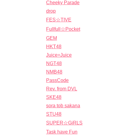
Cheeky Parade
drop
FES☆TIVE
Fullfull☆Pocket
GEM
HKT48
Juice=Juice
NGT48
NMB48
PassCode
Rev. from DVL
SKE48
sora tob sakana
STU48
SUPER☆GiRLS
Task have Fun