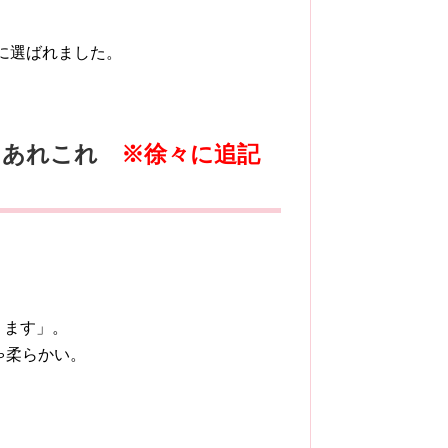
に選ばれました。
タあれこれ
※徐々に追記
ります」。
ゃ柔らかい。
。