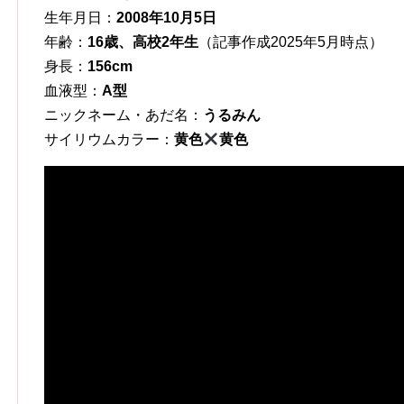
生年月日：
2008年10月5日
年齢：
16歳、高校2年生
（記事作成2025年5月時点）
身長：
156
cm
血液型：
A型
ニックネーム・あだ名：
うるみん
サイリウムカラー：
黄色
黄色