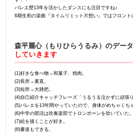
バレエ歴13年を活かしたダンスにも注目ですね♪
6期生初の楽曲『タイムリミット片想い』ではフロント
森平麗心（もりひらうるみ）のデー
していきます
(1)好きな食べ物→和菓子、焼肉。
(2)長所→素直。
(3)短所→大雑把。
(4)自己紹介キャッチフレーズ「うるうる泣かずに頑張
(5)バレエを13年間やっていたので、身体がめちゃくち
(6)中学の部活は吹奏楽部でトロンボーンを吹いていた
(7)絵を描くことが好き。
(8)書道もできる。