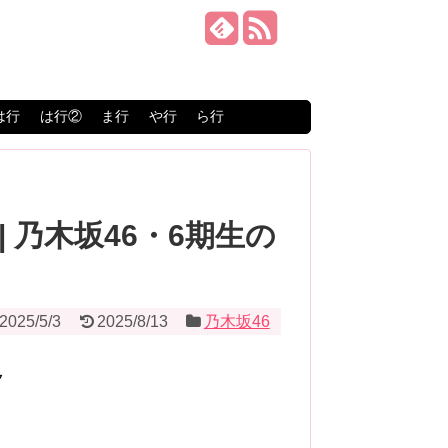
は行
は行②
ま行
や行
ら行
 乃木坂46・6期生の
2025/5/3
2025/8/13
乃木坂46
ク