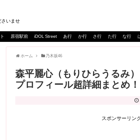
ださいませ
スト
原宿駅前
iDOL Street
あ行
か行
さ行
た行
な行
ホーム
乃木坂46
森平麗心（もりひらうるみ）|
プロフィール超詳細まとめ！
スポンサーリン