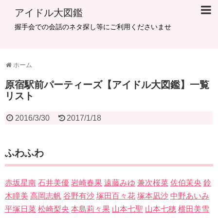
アイドル大図鑑
握手会での会話のネタ探し等にご利用くださいませ
ホーム
原宿駅前パーティーズ【アイドル大図鑑】一覧
リスト
2016/3/30
2017/1/18
ふわふわ
赤坂星南
石井美優
岩崎春果
遠藤みゆ
兼次桜菜
佐伯茉央
鈴
木瞳美
高岡志帆
谷野有沙
塚田百々花
塚本凪沙
中野あいみ
平塚日菜
松崎梨央
本島莉々果
山本七聖
山本七穂
横田美雪