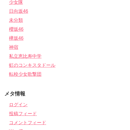
少女隊
日向坂46
未分類
櫻坂46
欅坂46
神宿
私立恵比寿中学
虹のコンキスタドール
転校少女歌撃団
メタ情報
ログイン
投稿フィード
コメントフィード