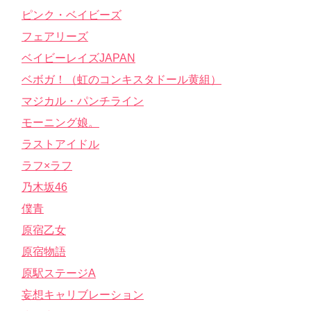
ピンク・ベイビーズ
フェアリーズ
ベイビーレイズJAPAN
ベボガ！（虹のコンキスタドール黄組）
マジカル・パンチライン
モーニング娘。
ラストアイドル
ラフ×ラフ
乃木坂46
僕青
原宿乙女
原宿物語
原駅ステージA
妄想キャリブレーション