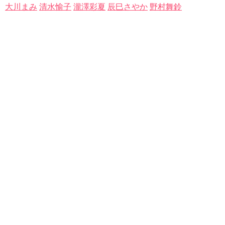
大川まみ
清水愉子
瀧澤彩夏
辰巳さやか
野村舞鈴