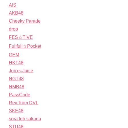
AIS
AKB48
Cheeky Parade
drop
FES☆TIVE
Fullfull☆Pocket
GEM
HKT48
Juice=Juice
NGT48
NMB48
PassCode
Rev. from DVL
SKE48
sora tob sakana
STU48