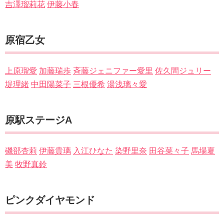
吉澤瑠莉花
伊藤小春
原宿乙女
上原瑠愛
加藤瑞歩
斉藤ジェニファー愛里
佐久間ジュリー
堤理緒
中田陽菜子
三根優希
湯浅璃々愛
原駅ステージA
磯部杏莉
伊藤貴璃
入江ひなた
染野里奈
田谷菜々子
馬場夏
美
牧野真鈴
ピンクダイヤモンド