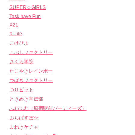
SUPER☆GiRLS
Task have Fun
X21
℃-ute
こけぴよ
こぶしファクトリー
さくら学院
たこやきレインボー
つばきファクトリー
つりビット
ときめき宣伝部
ふわふわ（原宿駅前パーティーズ）
ぷちぱすぽ☆
まねきケチャ