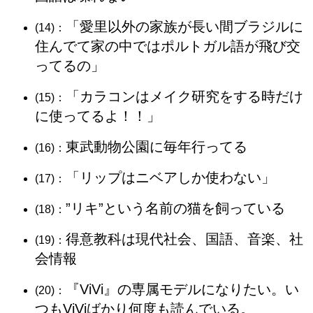
「愛里以外の家族が長い間ブラジルに
(14)：
住んでて家の中ではポルトガル語が飛び交
ってるの」
「カラコンはメイク研究をする時だけ
(15)：
に使ってるよ！！」
東武動物公園に毎年行ってる
(16)：
「リップはニベアしか使わない」
(17)：
”リキ”という名前の猫を飼っている
(18)：
得意教科は現代社会、国語、音楽、社
(19)：
会情報
『ViVi』の専属モデルになりたい。い
(20)：
つもViViばかり何度も読んでいる。