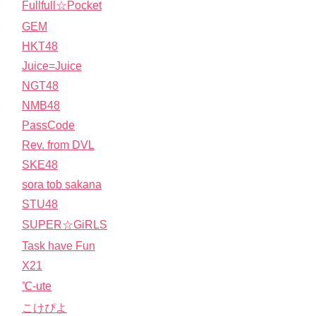
Fullfull☆Pocket
GEM
HKT48
Juice=Juice
NGT48
NMB48
PassCode
Rev. from DVL
SKE48
sora tob sakana
STU48
SUPER☆GiRLS
Task have Fun
X21
℃-ute
こけぴよ