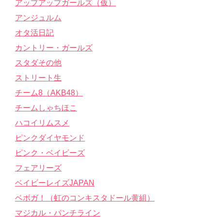
アップアップガールズ（仮）
アンジュルム
オタ活日記
カントリー・ガールズ
スタダその他
ストリート生
チーム8（AKB48）
チームしゃちほこ
ハコイリムスメ
ピンクダイヤモンド
ピンク・ベイビーズ
フェアリーズ
ベイビーレイズJAPAN
ベボガ！（虹のコンキスタドール黄組）
マジカル・パンチライン