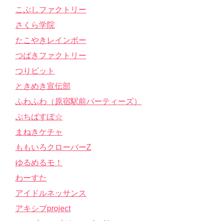
こぶしファクトリー
さくら学院
たこやきレインボー
つばきファクトリー
つりビット
ときめき宣伝部
ふわふわ（原宿駅前パーティーズ）
ぷちぱすぽ☆
まねきケチャ
ももいろクローバーZ
ゆるめるモ！
わーすた
アイドルネッサンス
アキシブproject