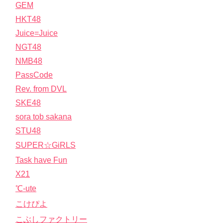
GEM
HKT48
Juice=Juice
NGT48
NMB48
PassCode
Rev. from DVL
SKE48
sora tob sakana
STU48
SUPER☆GiRLS
Task have Fun
X21
℃-ute
こけぴよ
こぶしファクトリー