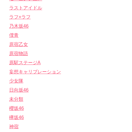
ラストアイドル
ラフ×ラフ
乃木坂46
僕青
原宿乙女
原宿物語
原駅ステージA
妄想キャリブレーション
少女隊
日向坂46
未分類
櫻坂46
欅坂46
神宿