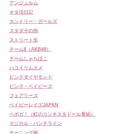
アンジュルム
オタ活日記
カントリー・ガールズ
スタダその他
ストリート生
チーム8（AKB48）
チームしゃちほこ
ハコイリムスメ
ピンクダイヤモンド
ピンク・ベイビーズ
フェアリーズ
ベイビーレイズJAPAN
ベボガ！（虹のコンキスタドール黄組）
マジカル・パンチライン
モーニング娘。