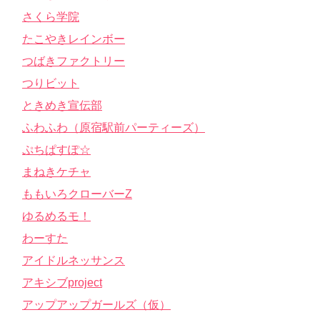
さくら学院
たこやきレインボー
つばきファクトリー
つりビット
ときめき宣伝部
ふわふわ（原宿駅前パーティーズ）
ぷちぱすぽ☆
まねきケチャ
ももいろクローバーZ
ゆるめるモ！
わーすた
アイドルネッサンス
アキシブproject
アップアップガールズ（仮）