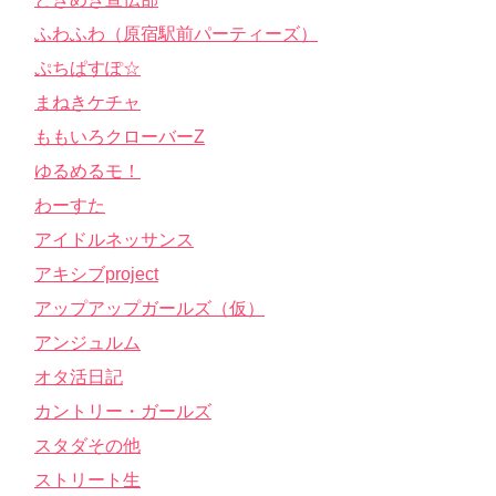
ふわふわ（原宿駅前パーティーズ）
ぷちぱすぽ☆
まねきケチャ
ももいろクローバーZ
ゆるめるモ！
わーすた
アイドルネッサンス
アキシブproject
アップアップガールズ（仮）
アンジュルム
オタ活日記
カントリー・ガールズ
スタダその他
ストリート生