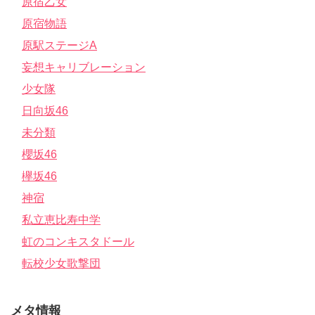
原宿乙女
原宿物語
原駅ステージA
妄想キャリブレーション
少女隊
日向坂46
未分類
櫻坂46
欅坂46
神宿
私立恵比寿中学
虹のコンキスタドール
転校少女歌撃団
メタ情報