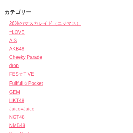
カテゴリー
26時のマスカレイド（ニジマス）
=LOVE
AIS
AKB48
Cheeky Parade
drop
FES☆TIVE
Fullfull☆Pocket
GEM
HKT48
Juice=Juice
NGT48
NMB48