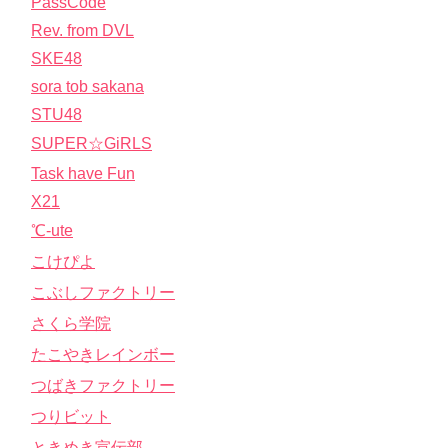
PassCode
Rev. from DVL
SKE48
sora tob sakana
STU48
SUPER☆GiRLS
Task have Fun
X21
℃-ute
こけぴよ
こぶしファクトリー
さくら学院
たこやきレインボー
つばきファクトリー
つりビット
ときめき宣伝部