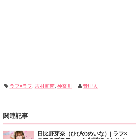
ラフ×ラフ
,
吉村萌南
,
神奈川
管理人
関連記事
日比野芽奈（ひびのめいな）| ラフ×