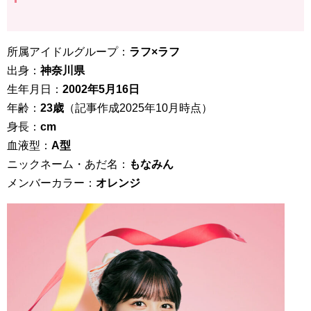
所属アイドルグループ：
ラフ×ラフ
出身：
神奈川
県
生年月日：
2002年5月16日
年齢：
23歳
（記事作成2025年10月時点）
身長：
cm
血液型：
A
型
ニックネーム・あだ名：
もなみん
メンバーカラー：
オレンジ