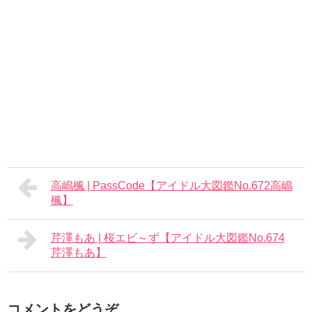
高嶋楓 | PassCode【アイドル大図鑑No.672高嶋
楓】
芹澤もあ | 桜エビ～ず【アイドル大図鑑No.674
芹澤もあ】
コメントをどうぞ