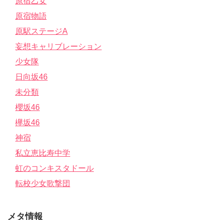
原宿乙女
原宿物語
原駅ステージA
妄想キャリブレーション
少女隊
日向坂46
未分類
櫻坂46
欅坂46
神宿
私立恵比寿中学
虹のコンキスタドール
転校少女歌撃団
メタ情報