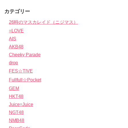
カテゴリー
26時のマスカレイド（ニジマス）
=LOVE
AIS
AKB48
Cheeky Parade
drop
FES☆TIVE
Fullfull☆Pocket
GEM
HKT48
Juice=Juice
NGT48
NMB48