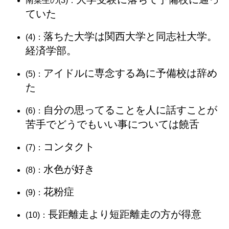
南菜生の(3)：
ていた
落ちた大学は関西大学と同志社大学。
(4)：
経済学部。
アイドルに専念する為に予備校は辞め
(5)：
た
自分の思ってることを人に話すことが
(6)：
苦手でどうでもいい事については饒舌
コンタクト
(7)：
水色が好き
(8)：
花粉症
(9)：
長距離走より短距離走の方が得意
(10)：