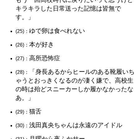
キラキラした日常送った記憶は皆無で
す。」
ゆで卵は食べれない
(25)：
本が好き
(26)：
高所恐怖症
(27)：
「身長あるからヒールのある靴履いち
(28)：
ゃうとおっきくなるのが凄く嫌で、高校生
の時は殆どスニーカーしか履かなかったな
あ。」
猫舌
(29)：
浅田真央ちゃんは永遠のアイドル
(30)：
月曜から夜ふかサー