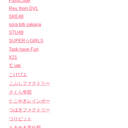
PassCode
Rev. from DVL
SKE48
sora tob sakana
STU48
SUPER☆GiRLS
Task have Fun
X21
℃-ute
こけぴよ
こぶしファクトリー
さくら学院
たこやきレインボー
つばきファクトリー
つりビット
ときめき宣伝部