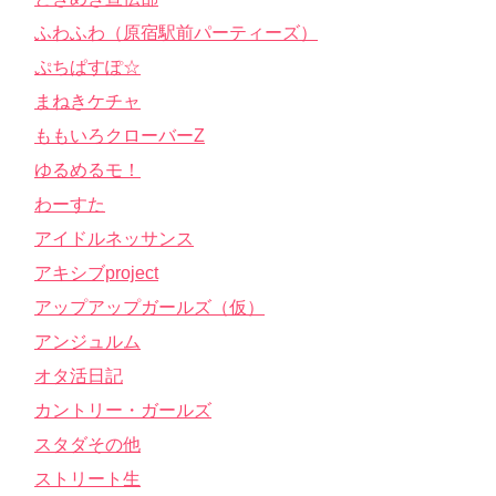
ふわふわ（原宿駅前パーティーズ）
ぷちぱすぽ☆
まねきケチャ
ももいろクローバーZ
ゆるめるモ！
わーすた
アイドルネッサンス
アキシブproject
アップアップガールズ（仮）
アンジュルム
オタ活日記
カントリー・ガールズ
スタダその他
ストリート生