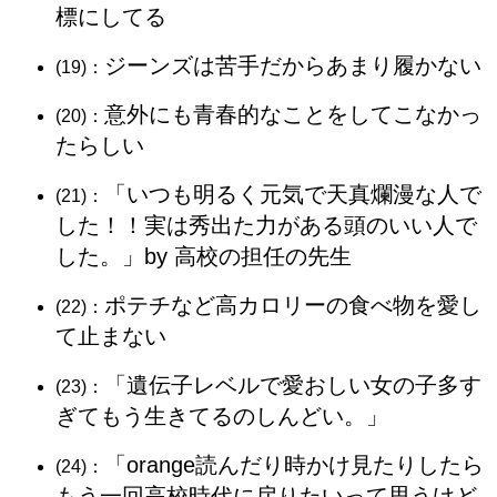
標にしてる
ジーンズは苦手だからあまり履かない
(19)：
意外にも青春的なことをしてこなかっ
(20)：
たらしい
「いつも明るく元気で天真爛漫な人で
(21)：
した！！実は秀出た力がある頭のいい人で
した。」by 高校の担任の先生
ポテチなど高カロリーの食べ物を愛し
(22)：
て止まない
「遺伝子レベルで愛おしい女の子多す
(23)：
ぎてもう生きてるのしんどい。」
「orange読んだり時かけ見たりしたら
(24)：
もう一回高校時代に戻りたいって思うけど