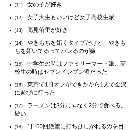
女の子が好き
(11)：
女子大生もいいけど女子高校生派
(12)：
高見侑里が好き
(13)：
やきもちを妬くタイプだけど、やきも
(14)：
ちを妬いてるってバレるのが嫌
中学生の時はファミリーマート派、高
(15)：
校生の時はセブンイレブン派だった
東京で1日オフができたから1人で金沢
(16)：
に遊びに行った
ラーメンは3分じゃなく2分で食べる。
(17)：
硬い。
1日50回絶望に打ちひしがれるのを目
(18)：