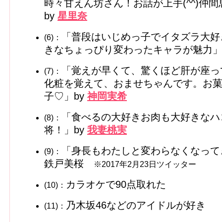
時々甘えん坊さん！お話が上手(^^)仲
by
星里奈
「普段はいじめっ子でイタズラ大好
(6)：
きなちょっぴり変わったキャラが魅力」
「覚えが早くて、驚くほど肝が座っ
(7)：
化粧を覚えて、おませちゃんです。お
子♡」by
神岡実希
「食べるの大好きお肉も大好きなハ
(8)：
将！」by
我妻桃実
「身長もわたしと変わらなくなって
(9)：
鉄戸美桜
※2017年2月23日ツイッター
カラオケで90点取れた
(10)：
乃木坂46などのアイドルが好き
(11)：