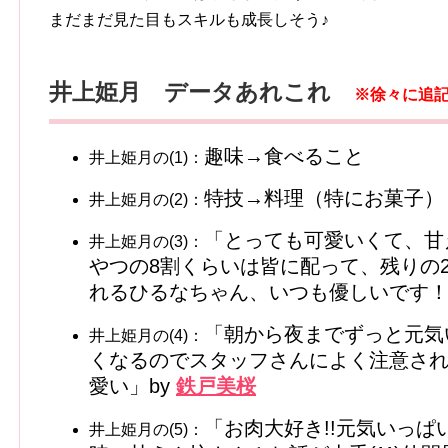
まだまだ見た目もスキルも成長しそう♪
井上姫月 データあれこれ
※徐々に追
趣味→食べること
井上姫月の(1)：
特技→料理（特にお菓子）
井上姫月の(2)：
「とっても可愛いくて、甘
井上姫月の(3)：
やつの8割くらいは皆に配って、残りの
れるひるなちゃん、いつも優しいです！
「朝から夜までずっと元気
井上姫月の(4)：
くなるのでスタッフさんによく注意さ
愛い」by
鉄戸美桜
「お肉大好き!!元気いっ
井上姫月の(5)：