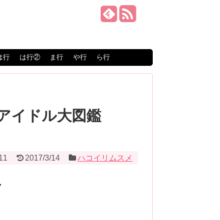
は行
は行②
ま行
や行
ら行
【アイドル大図鑑
11
2017/3/14
ハコイリムスメ
ク