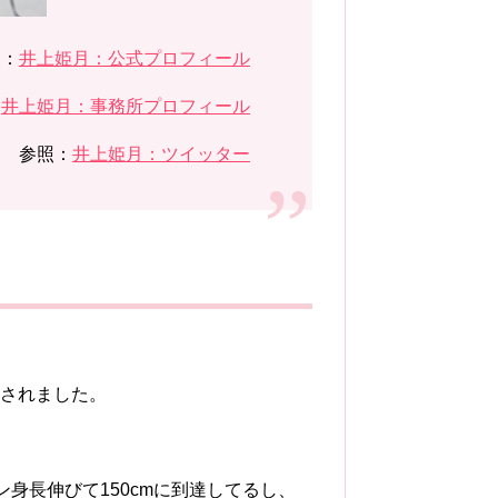
照：
井上姫月：公式プロフィール
：
井上姫月：事務所プロフィール
参照：
井上姫月：ツイッター
。
目されました。
身長伸びて150cmに到達してるし、