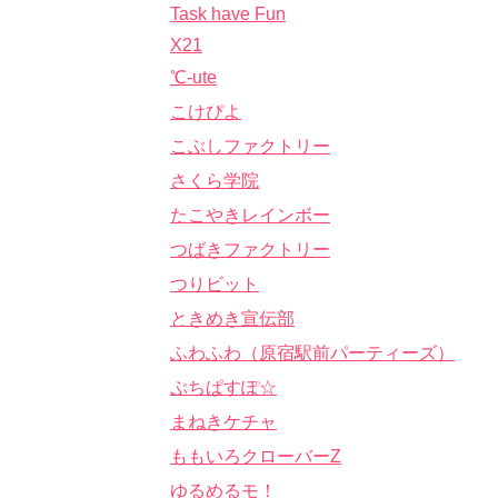
Task have Fun
X21
℃-ute
こけぴよ
こぶしファクトリー
さくら学院
たこやきレインボー
つばきファクトリー
つりビット
ときめき宣伝部
ふわふわ（原宿駅前パーティーズ）
ぷちぱすぽ☆
まねきケチャ
ももいろクローバーZ
ゆるめるモ！