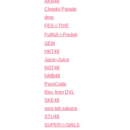
AKB48
Cheeky Parade
drop
FES☆TIVE
Fullfull☆Pocket
GEM
HKT48
Juice=Juice
NGT48
NMB48
PassCode
Rev. from DVL
SKE48
sora tob sakana
STU48
SUPER☆GiRLS