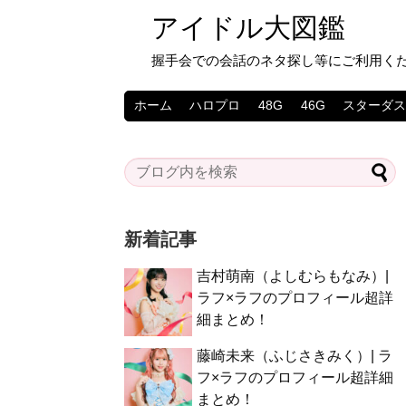
アイドル大図鑑
握手会での会話のネタ探し等にご利用く
ホーム
ハロプロ
48G
46G
スターダ
新着記事
吉村萌南（よしむらもなみ）|
ラフ×ラフのプロフィール超詳
細まとめ！
藤崎未来（ふじさきみく）| ラ
フ×ラフのプロフィール超詳細
まとめ！