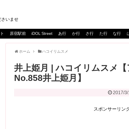
ださいませ
スト
原宿駅前
iDOL Street
あ行
か行
さ行
た行
な行
ホーム
ハコイリムスメ
井上姫月 | ハコイリムスメ
No.858井上姫月】
2017/3/
スポンサーリン