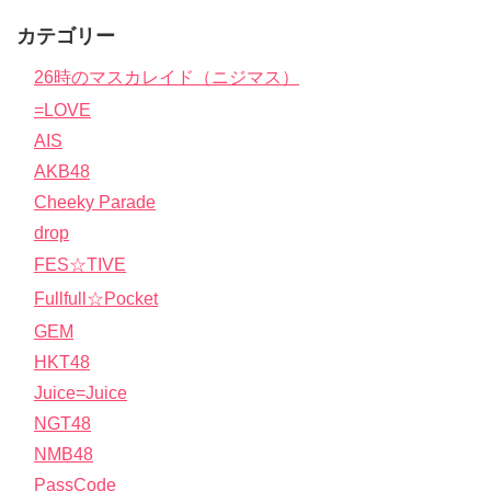
カテゴリー
26時のマスカレイド（ニジマス）
=LOVE
AIS
AKB48
Cheeky Parade
drop
FES☆TIVE
Fullfull☆Pocket
GEM
HKT48
Juice=Juice
NGT48
NMB48
PassCode