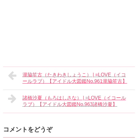
瀧脇笙古（たきわきしょうこ） | =LOVE（イコ
ールラブ）【アイドル大図鑑No.961瀧脇笙古】
諸橋沙夏（もろはしさな） | =LOVE（イコール
ラブ）【アイドル大図鑑No.963諸橋沙夏】
コメントをどうぞ