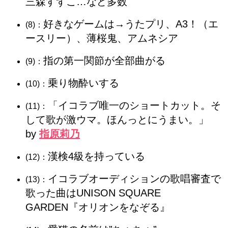
三森すずこ…など多数
好きなゲームは→うたプリ、A3！（エ
(8)：
ースリー）、薄桜鬼、アムネシア
指の第一関節が全部曲がる
(9)：
乗り物酔いする
(10)：
「イコラブ唯一のショートカット。そ
(11)：
して歌が激ウマ。ほんっとにうまい。」
by
指原莉乃
漢検4級を持っている
(12)：
イコラブオーディションの歌唱審査で
(13)：
歌った曲は
UNISON SQUARE
GARDEN『オリオンをなぞる』