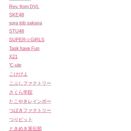
Rev. from DVL
SKE48
sora tob sakana
STU48
SUPER☆GiRLS
Task have Fun
X21
℃-ute
こけぴよ
こぶしファクトリー
さくら学院
たこやきレインボー
つばきファクトリー
つりビット
ときめき宣伝部