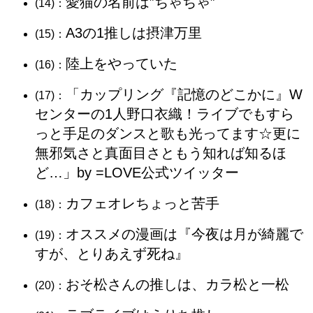
愛猫の名前は”ちゃちゃ”
(14)：
A3の1推しは摂津万里
(15)：
陸上をやっていた
(16)：
「カップリング『記憶のどこかに』W
(17)：
センターの1人野口衣織！ライブでもすら
っと手足のダンスと歌も光ってます☆更に
無邪気さと真面目さともう知れば知るほ
ど…」by =LOVE公式ツイッター
カフェオレちょっと苦手
(18)：
オススメの漫画は『今夜は月が綺麗で
(19)：
すが、とりあえず死ね』
おそ松さんの推しは、カラ松と一松
(20)：