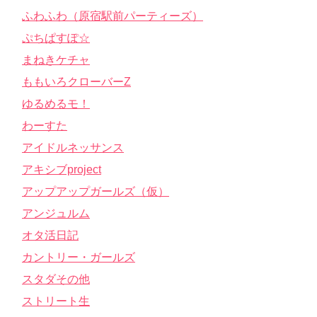
ふわふわ（原宿駅前パーティーズ）
ぷちぱすぽ☆
まねきケチャ
ももいろクローバーZ
ゆるめるモ！
わーすた
アイドルネッサンス
アキシブproject
アップアップガールズ（仮）
アンジュルム
オタ活日記
カントリー・ガールズ
スタダその他
ストリート生