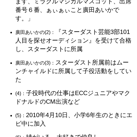
ます、ミラクルマジカルマスコット、出席
番号６番、ぁぃぁぃこと廣田あいかで
す。」
『スターダスト芸能3部101
廣田あいかの(2)：
人目を探せオーディション』を受けて合格
し、スターダストに所属
スターダスト所属前はムー
廣田あいかの(3)：
ンチャイルドに所属して子役活動をしてい
た
子役時代の仕事はECCジュニアやマク
(4)：
ドナルドのCM出演など
2010年4月10日、小学6年生のときにエ
(5)：
ビ中に加入