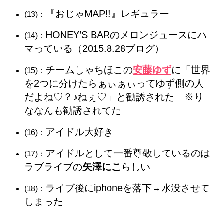
『おじゃMAP!!』レギュラー
(13)：
HONEY’S BARのメロンジュースにハ
(14)：
マっている（2015.8.28ブログ）
チームしゃちほこの
安藤ゆず
に「世界
(15)：
を2つに分けたらぁぃぁぃってゆず側の人
だよね♡？♪ねぇ♡」と勧誘された ※り
ななんも勧誘されてた
アイドル大好き
(16)：
アイドルとして一番尊敬しているのは
(17)：
ラブライブの
矢澤にこ
らしい
ライブ後にiphoneを落下→水没させて
(18)：
しまった