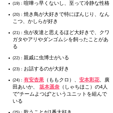
喧嘩っ早くないし、至って冷静な性格
(19)：
焼き鳥が大好きで特にぼんじり、なん
(20)：
こつ、かしらが好き
虫が友達と思えるほど大好きで、クワ
(21)：
ガタやアリやダンゴムシを飼ったことがあ
る
親戚に虫博士がいる
(22)：
お話するのが大好き
(23)：
有安杏果
（ももクロ）、
安本彩花
、廣
(24)：
田あいか、
坂本遥奈
（しゃちほこ）の4人
で”チームよつば”というユニットを組んで
いる
歌うことが1番大好き
(25)：