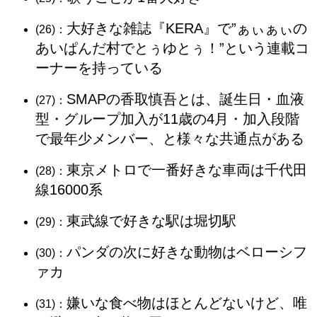
大好きな雑誌『KERA』で”ぁぃぁぃの
(26)：
あいぱんだ村でとぅゆとぅ！”という連載コ
ーナーを持っている
SMAPの香取慎吾とは、誕生日・血液
(27)：
型・グループ加入が11歳の4月・加入段階
で最年少メンバー、と様々な共通点がある
東京メトロで一番好きな車両は千代田
(28)：
線16000系
東武線で好きな駅は堀切駅
(29)：
パンダの次に好きな動物はベローシフ
(30)：
ァカ
嫌いな食べ物はほとんどないけど、唯
(31)：