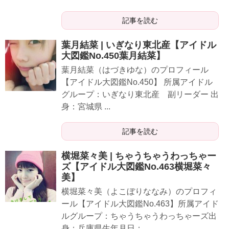
記事を読む
葉月結菜 | いぎなり東北産【アイドル
大図鑑No.450葉月結菜】
葉月結菜（はづきゆな）のプロフィール
【アイドル大図鑑No.450】 所属アイドル
グループ：いぎなり東北産 副リーダー 出
身：宮城県 ...
記事を読む
横堀菜々美 | ちゃうちゃうわっちゃー
ズ【アイドル大図鑑No.463横堀菜々
美】
横堀菜々美（よこぼりななみ）のプロフィ
ール【アイドル大図鑑No.463】所属アイド
ルグループ：ちゃうちゃうわっちゃーズ出
身：兵庫県生年月日：...