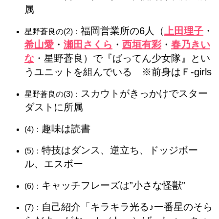
属
福岡営業所の6人（
上田理子
・
星野蒼良の(2)：
希山愛
・
瀬田さくら
・
西垣有彩
・
春乃きい
な
・星野蒼良）で『ばってん少女隊』とい
うユニットを組んでいる ※前身はＦ-girls
スカウトがきっかけでスター
星野蒼良の(3)：
ダストに所属
趣味は読書
(4)：
特技はダンス、逆立ち、ドッジボー
(5)：
ル、エスボー
キャッチフレーズは”小さな怪獣”
(6)：
自己紹介「キラキラ光る♪一番星のそら
(7)：