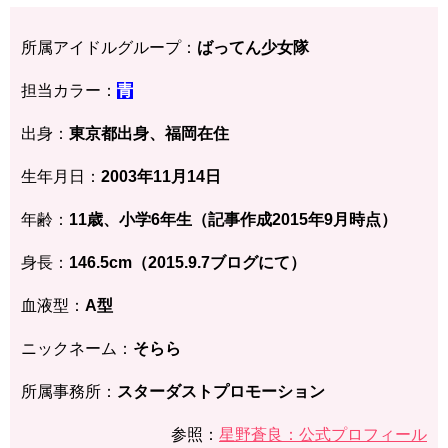
所属アイドルグループ：
ばってん少女隊
担当カラー：
青
出身：
東京都
出身、福岡在住
生年月日：
2003年11月14
日
年齢：
11歳、小学6年生（記事作成2015年9月時点）
身長：
146.5
cm（2015.9.7ブログにて）
血液型：
A型
ニックネーム：
そらら
所属事務所：
スターダストプロモーション
参照：
星野蒼良：公式プロフィール