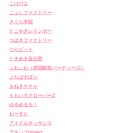
こけぴよ
こぶしファクトリー
さくら学院
たこやきレインボー
つばきファクトリー
つりビット
ときめき宣伝部
ふわふわ（原宿駅前パーティーズ）
ぷちぱすぽ☆
まねきケチャ
ももいろクローバーZ
ゆるめるモ！
わーすた
アイドルネッサンス
アキシブproject