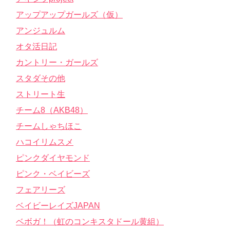
アップアップガールズ（仮）
アンジュルム
オタ活日記
カントリー・ガールズ
スタダその他
ストリート生
チーム8（AKB48）
チームしゃちほこ
ハコイリムスメ
ピンクダイヤモンド
ピンク・ベイビーズ
フェアリーズ
ベイビーレイズJAPAN
ベボガ！（虹のコンキスタドール黄組）