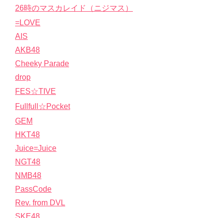
26時のマスカレイド（ニジマス）
=LOVE
AIS
AKB48
Cheeky Parade
drop
FES☆TIVE
Fullfull☆Pocket
GEM
HKT48
Juice=Juice
NGT48
NMB48
PassCode
Rev. from DVL
SKE48