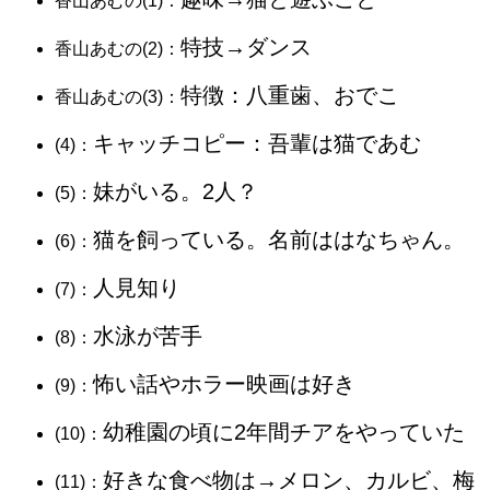
​​​香山あむの(1)：
特技→ダンス
​​​香山あむの(2)：
特徴：八重歯、おでこ
​​​香山あむの(3)：
キャッチコピー：吾輩は猫であむ
​​​(4)：
妹がいる。2人？
(5)：
猫を飼っている。名前ははなちゃん。
(6)：
人見知り
(7)：
水泳が苦手
(8)：
怖い話やホラー映画は好き
(9)：
幼稚園の頃に2年間チアをやっていた
(10)：
好きな食べ物は→メロン、カルビ、梅
(11)：