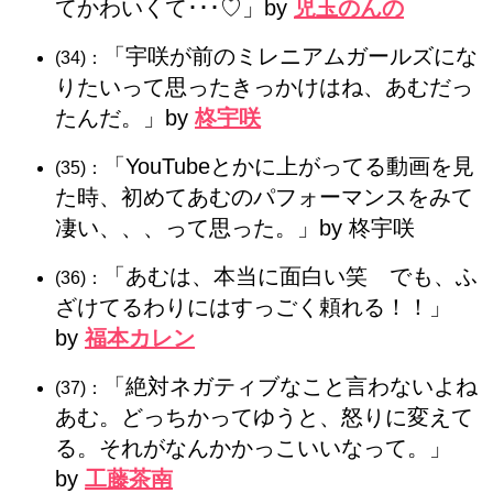
てかわいくて･･･♡」by
児玉のんの
「宇咲が前のミレニアムガールズにな
(34)：
りたいって思ったきっかけはね、あむだっ
たんだ。」by
柊宇咲
「YouTubeとかに上がってる動画を見
(35)：
た時、初めてあむのパフォーマンスをみて
凄い、、、って思った。」by 柊宇咲
「あむは、本当に面白い笑 でも、ふ
(36)：
ざけてるわりにはすっごく頼れる！！」
by
福本カレン
「絶対ネガティブなこと言わないよね
(37)：
あむ。どっちかってゆうと、怒りに変えて
る。それがなんかかっこいいなって。」
by
工藤茶南