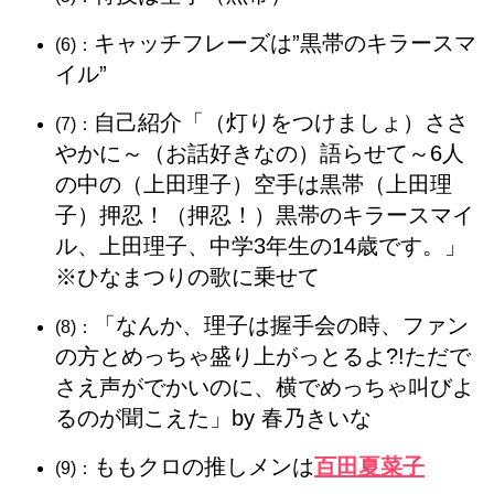
キャッチフレーズは”黒帯のキラースマ
(6)：
イル”
自己紹介「（灯りをつけましょ）ささ
(7)：
やかに～（お話好きなの）語らせて～6人
の中の（上田理子）空手は黒帯（上田理
子）押忍！（押忍！）黒帯のキラースマイ
ル、上田理子、中学3年生の14歳です。」
※ひなまつりの歌に乗せて
「なんか、
理子は握手会の時、ファン
(8)：
の方とめっちゃ盛り上がっとるよ?!ただで
さえ声がでかいのに、横でめっちゃ叫びよ
るのが聞こえた」by 春乃きいな
ももクロの推しメンは
百田夏菜子
(9)：