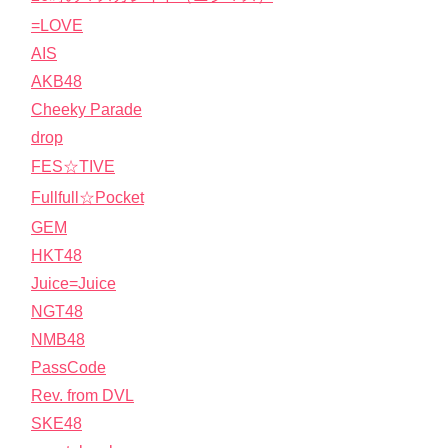
=LOVE
AIS
AKB48
Cheeky Parade
drop
FES☆TIVE
Fullfull☆Pocket
GEM
HKT48
Juice=Juice
NGT48
NMB48
PassCode
Rev. from DVL
SKE48