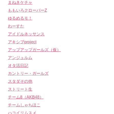
まねきケチャ
ももいろクローバーZ
ゆるめるモ！
わーすた
アイドルネッサンス
アキシブproject
アップアップガールズ（仮）
アンジュルム
オタ活日記
カントリー・ガールズ
スタダその他
ストリート生
チーム8（AKB48）
チームしゃちほこ
ハコイリムスメ