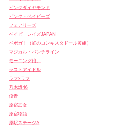
ピンクダイヤモンド
ピンク・ベイビーズ
フェアリーズ
ベイビーレイズJAPAN
ベボガ！（虹のコンキスタドール黄組）
マジカル・パンチライン
モーニング娘。
ラストアイドル
ラフ×ラフ
乃木坂46
僕青
原宿乙女
原宿物語
原駅ステージA