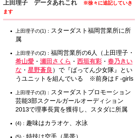
上田理子 データあれこれ
※徐々に追記していき
ます
スターダスト福岡営業所に所
上田理子の(1)：
属
福岡営業所の6人（上田理子・
上田理子の(2)：
希山愛
・
瀬田さくら
・
西垣有彩
・
春乃きい
な
・
星野蒼良
）で『ばってん少女隊』とい
うユニットを組んでいる ※前身はＦ-girls
スターダストプロモーション
上田理子の(3)：
芸能3部スクールガールオーディション
2013で理事長賞を獲得し、スタダに所属
趣味はカラオケ、水泳
(4)：
特技は空手（黒帯）
(5)：