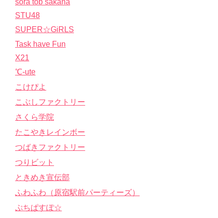
sora tob sakana
STU48
SUPER☆GiRLS
Task have Fun
X21
℃-ute
こけぴよ
こぶしファクトリー
さくら学院
たこやきレインボー
つばきファクトリー
つりビット
ときめき宣伝部
ふわふわ（原宿駅前パーティーズ）
ぷちぱすぽ☆