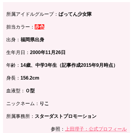
所属アイドルグループ：
ばってん少女隊
担当カラー：
赤色
出身：
福岡県
出身
生年月日：
2000年11月26
日
年齢：
14歳、中学3年生（記事作成2015年9月時点）
身長：
156.2
cm
血液型：
Ｏ型
ニックネーム：
りこ
所属事務所：
スターダストプロモーション
参照：
上田理子：公式プロフィール