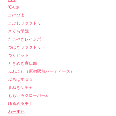
℃-ute
こけぴよ
こぶしファクトリー
さくら学院
たこやきレインボー
つばきファクトリー
つりビット
ときめき宣伝部
ふわふわ（原宿駅前パーティーズ）
ぷちぱすぽ☆
まねきケチャ
ももいろクローバーZ
ゆるめるモ！
わーすた