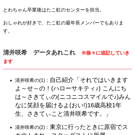
とわちゃん卒業後はたこ虹のセンターを担当。
おしゃれが好きで、たこ虹の最年長メンバーでもありま
す。
清井咲希 データあれこれ
※徐々に追記していき
ます
自己紹介「それではいきます
清井咲希の(1)：
よ～せ～の！(ハローサキティ♪) こんにち
は～さきてぃの(ニコニコスマイルで♪)みん
なに笑顔を届けるよ(おい!)16歳高校1年
生、さきてぃこと清井咲希です
。」
東京に行ったときに原宿でス
清井咲希の(2)：