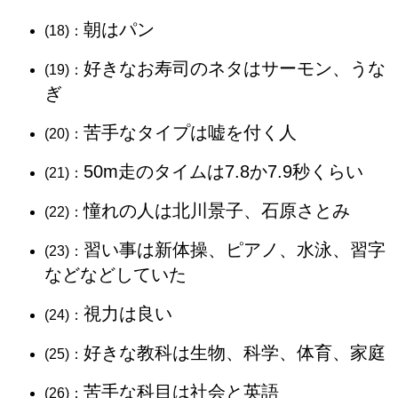
朝はパン
(18)：
好きなお寿司のネタはサーモン、うな
(19)：
ぎ
苦手なタイプは嘘を付く人
(20)：
50m走のタイムは7.8か7.9秒くらい
(21)：
憧れの人は北川景子、石原さとみ
(22)：
習い事は新体操、ピアノ、水泳、習字
(23)：
などなどしていた
視力は良い
(24)：
好きな教科は生物、科学、体育、家庭
(25)：
苦手な科目は社会と英語
(26)：