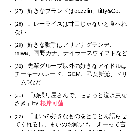
好きなブランドはdazzlin、titty&Co.
(27)：
カレーライスは甘口じゃないと食べれ
(28)：
ない
好きな歌手はアリアナグランデ、
(29)：
miwa、西野カナ、テイラースウィフトなど
先輩グループ以外の好きなアイドルは
(30)：
チーキーパレード、GEM、乙女新党、ドリ
ーム5など
「頑張り屋さんで、ちょっと泣き虫な
(31)：
さき」by
根岸可蓮
「まいの好きなものをとことん語らせ
(32)：
てくれるし、まいのお願いも、えーって言