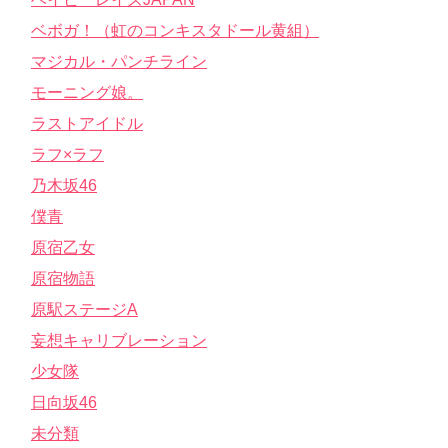
ベボガ！（虹のコンキスタドール黄組）
マジカル・パンチライン
モーニング娘。
ラストアイドル
ラフ×ラフ
乃木坂46
僕青
原宿乙女
原宿物語
原駅ステージA
妄想キャリブレーション
少女隊
日向坂46
未分類