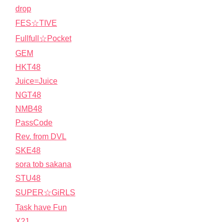
drop
FES☆TIVE
Fullfull☆Pocket
GEM
HKT48
Juice=Juice
NGT48
NMB48
PassCode
Rev. from DVL
SKE48
sora tob sakana
STU48
SUPER☆GiRLS
Task have Fun
X21