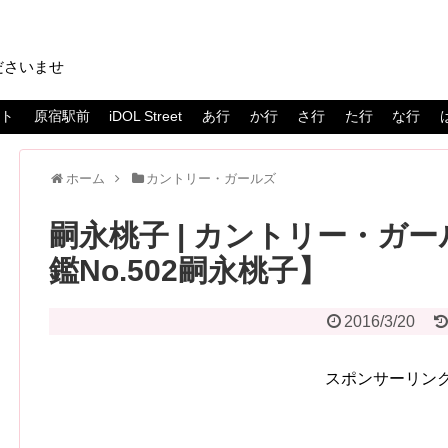
ださいませ
スト
原宿駅前
iDOL Street
あ行
か行
さ行
た行
な行
ホーム
カントリー・ガールズ
嗣永桃子 | カントリー・ガ
鑑No.502嗣永桃子】
2016/3/20
スポンサーリン