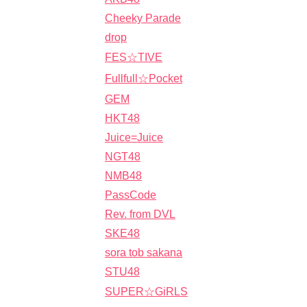
Cheeky Parade
drop
FES☆TIVE
Fullfull☆Pocket
GEM
HKT48
Juice=Juice
NGT48
NMB48
PassCode
Rev. from DVL
SKE48
sora tob sakana
STU48
SUPER☆GiRLS