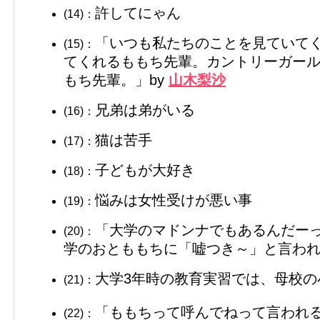
許してにゃん
(14)：
「いつも私たちのことを見ていて
(15)：
てくれるももち先輩。カントリーガー
もち先輩。」by
山木梨沙
兄弟は弟がいる
(16)：
猫は苦手
(17)：
子どもが大好き
(18)：
悩みは女性受けが悪い事
(19)：
「大学のマドンナでもあるんだー
(20)：
学のおとももちに「嘘つき～」と言わ
大学3年時の教育実習では、母校の
(21)：
「ももちって呼んでねって言われる
(22)：