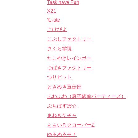
Task have Fun
X21
℃-ute
こけぴよ
こぶしファクトリー
さくら学院
たこやきレインボー
つばきファクトリー
つりビット
ときめき宣伝部
ふわふわ（原宿駅前パーティーズ）
ぷちぱすぽ☆
まねきケチャ
ももいろクローバーZ
ゆるめるモ！