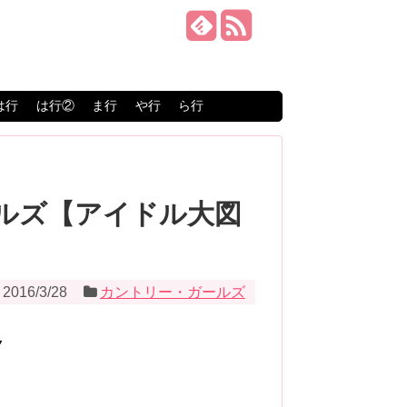
は行
は行②
ま行
や行
ら行
ールズ【アイドル大図
2016/3/28
カントリー・ガールズ
ク