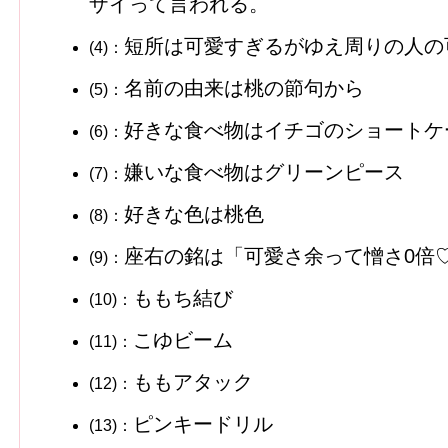
ザイって言われる。
短所は可愛すぎるがゆえ周りの人の
(4)：
名前の由来は桃の節句から
(5)：
好きな食べ物はイチゴのショートケ
(6)：
嫌いな食べ物はグリーンピース
(7)：
好きな色は桃色
(8)：
座右の銘は「可愛さ余って憎さ0倍
(9)：
ももち結び
(10)：
こゆビーム
(11)：
ももアタック
(12)：
ピンキードリル
(13)：