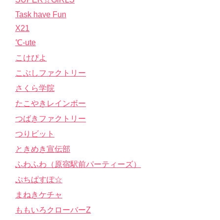
Task have Fun
X21
℃-ute
こけぴよ
こぶしファクトリー
さくら学院
たこやきレインボー
つばきファクトリー
つりビット
ときめき宣伝部
ふわふわ（原宿駅前パーティーズ）
ぷちぱすぽ☆
まねきケチャ
ももいろクローバーZ