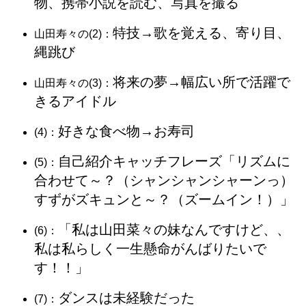
物、携帯小説を読む、写真を撮る
特技→歌を覚える、寄り目、
山田寿々の(2)：
縄跳び
将来の夢→幅広い所で活躍で
山田寿々の(3)：
きるアイドル
好きな食べ物→お寿司
(4)：
自己紹介キャッチフレーズ「リズムに
(5)：
合わせて～？（シャンシャンシャーンっ）
すずがズキュンと～？（ズームイン！）
」
「私は山田菜々の妹なんですけど、、
(6)：
私は私らしく一生懸命がんばりたいで
す！！」
ダンスは未経験だった
(7)：