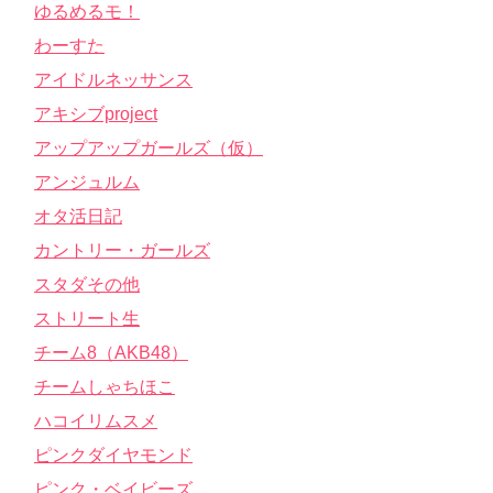
ゆるめるモ！
わーすた
アイドルネッサンス
アキシブproject
アップアップガールズ（仮）
アンジュルム
オタ活日記
カントリー・ガールズ
スタダその他
ストリート生
チーム8（AKB48）
チームしゃちほこ
ハコイリムスメ
ピンクダイヤモンド
ピンク・ベイビーズ