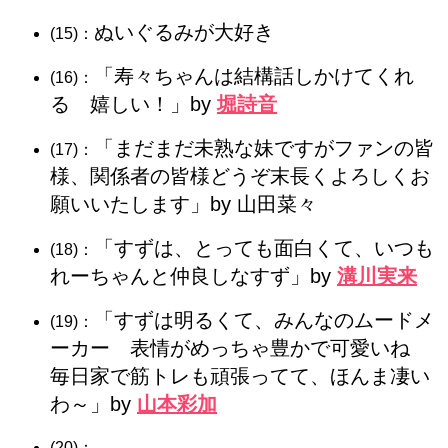
ぬいぐるみが大好き
(15)：
「寿々ちゃんは結構話しかけてくれ
(16)：
る 嬉しい！」by
堀詩音
「まだまだ未熟な妹ですがファンの皆
(17)：
様、関係者の皆様どうぞ末長くよろしくお
願いいたします」by 山田菜々
「すずは、とっても面白くて、いつも
(18)：
れーちゃんと仲良しなすず」by
溝川実来
「すずは明るくて、みんなのムードメ
(19)：
ーカー 表情がめっちゃ豊かで可愛いね
毎日家で筋トレも頑張ってて、ほんま凄い
わ～」by
山本彩加
(20)：