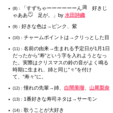
「すずちゃーーーーーーん
好きじ
(8)：
ゃああ
足が。
」by
水田詩織
好きな色は→ピンク、紫
(9)：
チャームポイントは→クリっとした目
(10)：
名前の由来→生まれる予定日が1月1日
(11)：
だったから”寿”という字を入れようとなっ
た。実際はクリスマスの鈴の音がよく鳴る
時期に生まれ、姉と同じ”々”を付け
て、”寿々”に。
憧れの先輩→姉、
白間美瑠
、
山尾梨奈
(12)：
1番好きな寿司ネタは→サーモン
(13)：
歌うことが大好き
(14)：