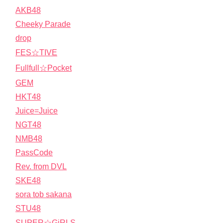
AKB48
Cheeky Parade
drop
FES☆TIVE
Fullfull☆Pocket
GEM
HKT48
Juice=Juice
NGT48
NMB48
PassCode
Rev. from DVL
SKE48
sora tob sakana
STU48
SUPER☆GiRLS