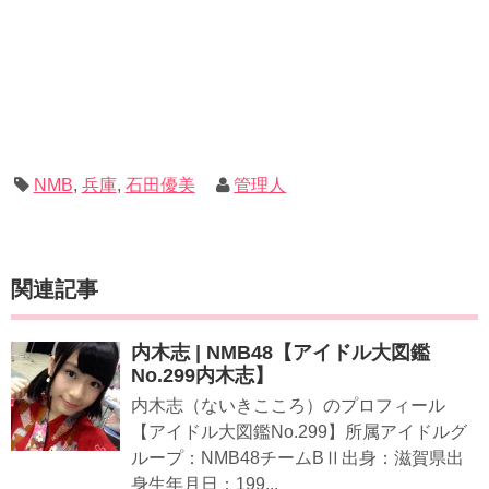
NMB
,
兵庫
,
石田優美
管理人
関連記事
内木志 | NMB48【アイドル大図鑑
No.299内木志】
内木志（ないきこころ）のプロフィール
【アイドル大図鑑No.299】所属アイドルグ
ループ：NMB48チームBⅡ出身：滋賀県出
身生年月日：199...