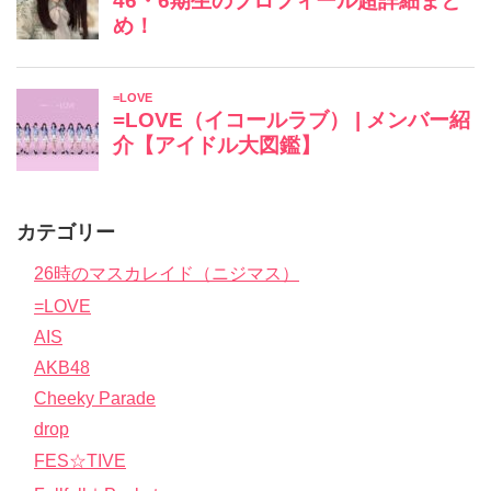
カテゴリー
26時のマスカレイド（ニジマス）
=LOVE
AIS
AKB48
Cheeky Parade
drop
FES☆TIVE