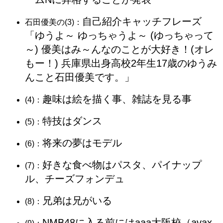
自己紹介キャッチフレーズ
石田優美の(3)：
「ゆうよ～ ゆっちゃうよ～ (ゆっちゃって
～) 優美はみ～んなのことが大好き！(オレ
もー！) 兵庫県出身高校2年生17歳のゆうみ
んこと石田優美です。」
趣味は絵を描く事、雑誌を見る事
(4)：
特技はダンス
(5)：
将来の夢はモデル
(6)：
好きな食べ物はパスタ、パイナップ
(7)：
ル、チーズフォンデュ
兄弟は兄がいる
(8)：
NMB48に入る前にはaaa大阪校（avax