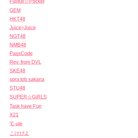
Fullfull☆Pocket
GEM
HKT48
Juice=Juice
NGT48
NMB48
PassCode
Rev. from DVL
SKE48
sora tob sakana
STU48
SUPER☆GiRLS
Task have Fun
X21
℃-ute
こけぴよ