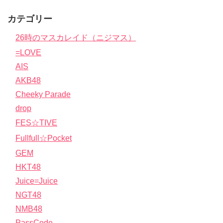
カテゴリー
26時のマスカレイド（ニジマス）
=LOVE
AIS
AKB48
Cheeky Parade
drop
FES☆TIVE
Fullfull☆Pocket
GEM
HKT48
Juice=Juice
NGT48
NMB48
PassCode