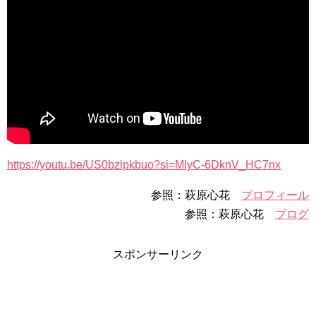
https://youtu.be/US0bzlpkbuo?si=MlyC-6DknV_HC7nx
参照：萩原心花
プロフィール
参照：萩原心花
ブログ
スポンサーリンク