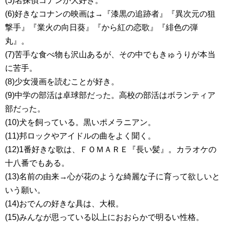
(5)名探偵コナンが大好き。
(6)好きなコナンの映画は→『漆黒の追跡者』『異次元の狙
撃手』『業火の向日葵』『から紅の恋歌』『緋色の弾
丸』。
(7)苦手な食べ物も沢山あるが、その中でもきゅうりが本当
に苦手。
(8)少女漫画を読むことが好き。
(9)中学の部活は卓球部だった。高校の部活はボランティア
部だった。
(10)犬を飼っている。黒いポメラニアン。
(11)邦ロックやアイドルの曲をよく聞く。
(12)1番好きな歌は、ＦＯＭＡＲＥ『長い髪』。カラオケの
十八番でもある。
(13)名前の由来→心が花のような綺麗な子に育って欲しいと
いう願い。
(14)おでんの好きな具は、大根。
(15)みんなが思っている以上におおらかで明るい性格。