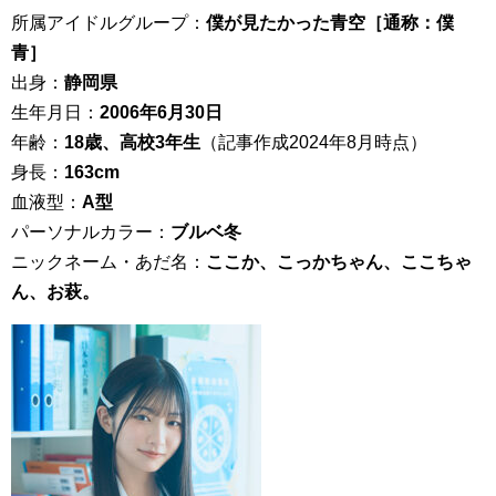
所属アイドルグループ：
僕が見たかった青空［通称：僕
青］
出身：
静岡県
生年月日：
2006年6月30日
年齢：
18歳、高校3年生
（記事作成2024年8月時点）
身長：
163cm
血液型：
A型
パーソナルカラー：
ブルベ冬
ニックネーム・あだ名：
ここか、こっかちゃん、ここちゃ
ん、お萩。