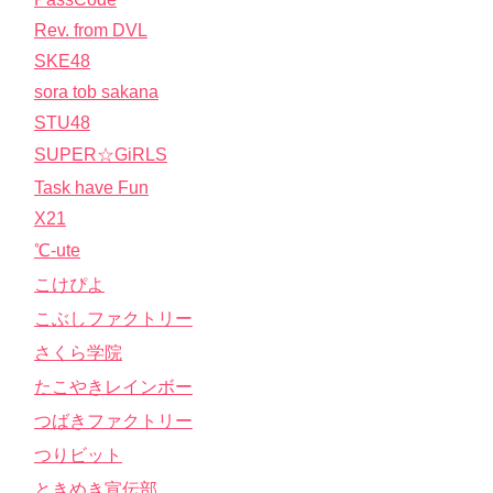
Rev. from DVL
SKE48
sora tob sakana
STU48
SUPER☆GiRLS
Task have Fun
X21
℃-ute
こけぴよ
こぶしファクトリー
さくら学院
たこやきレインボー
つばきファクトリー
つりビット
ときめき宣伝部