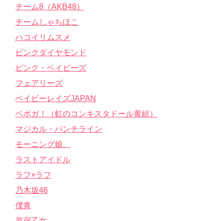
チーム8（AKB48）
チームしゃちほこ
ハコイリムスメ
ピンクダイヤモンド
ピンク・ベイビーズ
フェアリーズ
ベイビーレイズJAPAN
ベボガ！（虹のコンキスタドール黄組）
マジカル・パンチライン
モーニング娘。
ラストアイドル
ラフ×ラフ
乃木坂46
僕青
原宿乙女