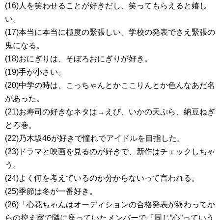
(16)人を笑わせることが好きだし、笑ってもらえると嬉し
い。
(17)本当に本当に極度の緊張しい。学校の発表でさえ緊張の
鬼になる。
(18)おにぎりは、そぼろおにぎりが好き。
(19)手が小さい。
(20)中学の時は、こっちゃんとかここりんとか色んなあだ名
があった。
(21)お寿司の好きなネタは→えび、いかの天ぷら、納豆ねぎ
とろ巻。
(22)乃木坂46が好きで憧れでアイドルを目指した。
(23)ドラマと映画を見るのが好きで、新作はチェックしちゃ
う。
(24)よく何を考えているのか分からないって言われる。
(25)季節は冬が一番好き。
(26)「心花ちゃんはオーディションの合格発表が終わってか
らの控え室で隣に座っていたメンバーで『同じ”心”っていう