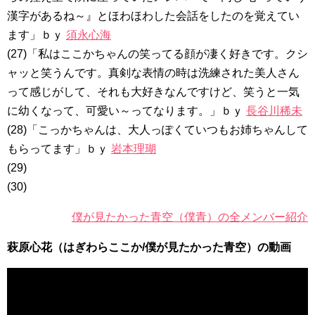
漢字があるね～』とほわほわした会話をしたのを覚えてい
ます」ｂｙ
須永心海
(27)「私はここかちゃんの笑ってる顔が凄く好きです。クシ
ャッと笑うんです。真剣な表情の時は洗練された美人さん
って感じがして、それも大好きなんですけど、笑うと一気
に幼くなって、可愛い～ってなります。」ｂｙ
長谷川稀未
(28)「こっかちゃんは、大人っぽくていつもお姉ちゃんして
もらってます」ｂｙ
岩本理瑚
(29)
(30)
僕が見たかった青空（僕青）の全メンバー紹介
萩原心花（はぎわらここか/僕が見たかった青空）の動画