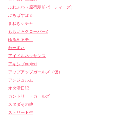
ふわふわ（原宿駅前パーティーズ）
ぷちぱすぽ☆
まねきケチャ
ももいろクローバーZ
ゆるめるモ！
わーすた
アイドルネッサンス
アキシブproject
アップアップガールズ（仮）
アンジュルム
オタ活日記
カントリー・ガールズ
スタダその他
ストリート生