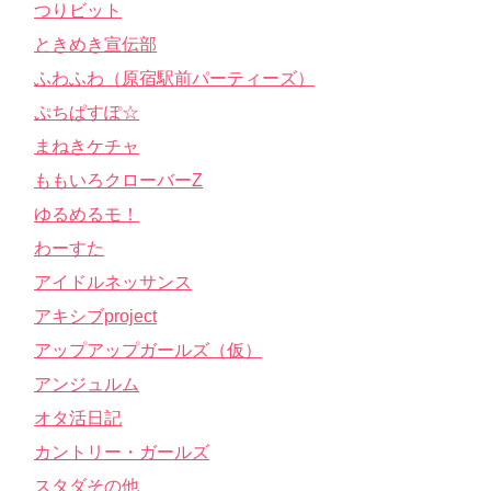
つりビット
ときめき宣伝部
ふわふわ（原宿駅前パーティーズ）
ぷちぱすぽ☆
まねきケチャ
ももいろクローバーZ
ゆるめるモ！
わーすた
アイドルネッサンス
アキシブproject
アップアップガールズ（仮）
アンジュルム
オタ活日記
カントリー・ガールズ
スタダその他