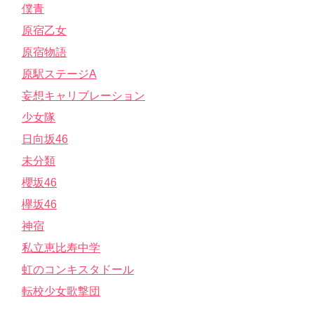
僕青
原宿乙女
原宿物語
原駅ステージA
妄想キャリブレーション
少女隊
日向坂46
未分類
櫻坂46
欅坂46
神宿
私立恵比寿中学
虹のコンキスタドール
転校少女歌撃団