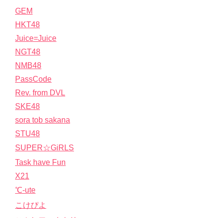
GEM
HKT48
Juice=Juice
NGT48
NMB48
PassCode
Rev. from DVL
SKE48
sora tob sakana
STU48
SUPER☆GiRLS
Task have Fun
X21
℃-ute
こけぴよ