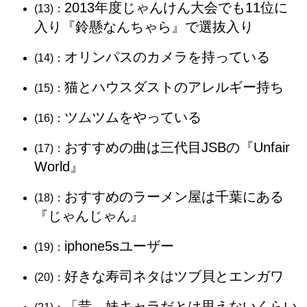
2013年度じゃんけん大会でも11位に
(13)：
入り『鈴懸なんちゃら』で選抜入り
オリンパスのカメラを持っている
(14)：
猫とハウスダストのアレルギー持ち
(15)：
ツムツムをやっている
(16)：
おすすめの曲は三代目JSBの『Unfair
(17)：
World』
おすすめのラーメン屋は千葉にある
(18)：
『じゃんじゃん』
iphone5sユーザー
(19)：
好きな寿司ネタはツブ貝とエンガワ
(20)：
「昔、妹キャラだとは思えないくらい