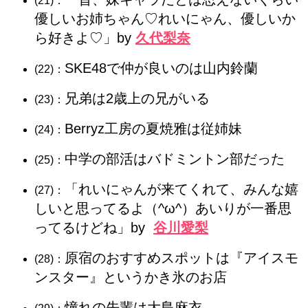
(21)：
優しいお姉ちゃん♡れいにゃん、優しいか
ら好きよ♡」by
久代梨奈
SKE48で仲が良いのは山内鈴蘭
(22)：
兄弟は2歳上の兄がいる
(23)：
Berryz工房の夏焼雅は従姉妹
(24)：
中学の部活はバドミントン部だった
(25)：
「れいにゃんが来てくれて、みんな嬉
(27)：
しいと思ってるよ（^ω^）あいりが一番思
ってるけどね」by
谷川愛梨
原宿のおすすめスポットは『アイスモ
(28)：
ンスター』というかき氷のお店
憧れの先輩は大島麻衣