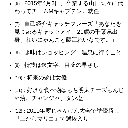
2015年4月3日、卒業する山田菜々に代
(6)：
わってチームMキャプテンに就任
自己紹介キャッチフレーズ「あなたを
(7)：
見つめるキャッツアイ。21歳の千葉県出
身、れいにゃんこと藤江れいなです。」
趣味はショッピング、温泉に行くこと
(8)：
特技は鏡文字、目薬の早さし
(9)：
将来の夢は女優
(10)：
好きな食べ物はもち明太チーズもんじ
(11)：
ゃ焼、チャンジャ、タン塩
2011年度じゃんけん大会で準優勝し
(12)：
『上からマリコ』で選抜入り