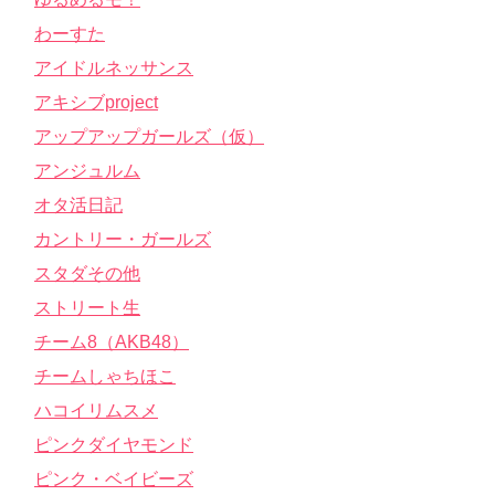
わーすた
アイドルネッサンス
アキシブproject
アップアップガールズ（仮）
アンジュルム
オタ活日記
カントリー・ガールズ
スタダその他
ストリート生
チーム8（AKB48）
チームしゃちほこ
ハコイリムスメ
ピンクダイヤモンド
ピンク・ベイビーズ