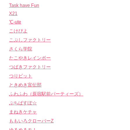
Task have Fun
X21
℃-ute
こけぴよ
こぶしファクトリー
さくら学院
たこやきレインボー
つばきファクトリー
つりビット
ときめき宣伝部
ふわふわ（原宿駅前パーティーズ）
ぷちぱすぽ☆
まねきケチャ
ももいろクローバーZ
ゆるめるモ！