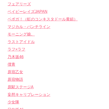
フェアリーズ
ベイビーレイズJAPAN
ベボガ！（虹のコンキスタドール黄組）
マジカル・パンチライン
モーニング娘。
ラストアイドル
ラフ×ラフ
乃木坂46
僕青
原宿乙女
原宿物語
原駅ステージA
妄想キャリブレーション
少女隊