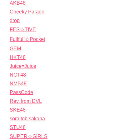
AKB48
Cheeky Parade
drop
FES☆TIVE
Fullfull☆Pocket
GEM
HKT48
Juice=Juice
NGT48
NMB48
PassCode
Rev. from DVL
SKE48
sora tob sakana
STU48
SUPER☆GiRLS