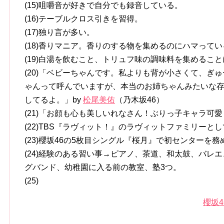
(15)咀嚼音が好きで自分でも録音している。
(16)テーブルクロス引きを習得。
(17)独り言が多い。
(18)香りマニア。香りのする物を集めるのにハマってい
(19)白湯を飲むこと、トリュフ味の調味料を集めるこ
(20)「ベビーちゃんです。私よりも背が小さくて、ぎ
ゃんって呼んでいますが、本当のお姉ちゃんみたいな
してるよ。」by
松尾美佑
（乃木坂46）
(21)「お顔も心も美しいれなさん！ぶりっ子キャラ可愛
(22)TBS『ラヴィット！』のラヴィットファミリーと
(23)櫻坂46の5枚目シングル『桜月』で初センターを務
(24)経験のある習い事→ピアノ、茶道、和太鼓、バレ
グバンド、幼稚園に入る前の教室、塾3つ。
(25)
櫻坂