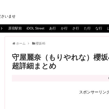
ださいませ
スト
原宿駅前
iDOL Street
あ行
か行
さ行
た行
な行
ホーム
櫻坂46
守屋麗奈（もりやれな）櫻坂4
超詳細まとめ
スポンサーリン