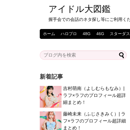
アイドル大図鑑
握手会での会話のネタ探し等にご利用く
ホーム
ハロプロ
48G
46G
スターダ
新着記事
吉村萌南（よしむらもなみ）|
ラフ×ラフのプロフィール超詳
細まとめ！
藤崎未来（ふじさきみく）| ラ
フ×ラフのプロフィール超詳細
まとめ！