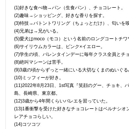
(1)好きな食べ物→パン（生食パン）、チョコレート。
(2)趣味→ショッピング、好きな香りを探す。
(3)特技→バトントワリング（ちょっとだけ）、匂いを
(4)兄弟は→兄がいる。
(5)愛犬はmoco（モコ）という名前のロングコートチワ
(6)サイリウムカラーは、ピンク×イエロー。
(7)学生の頃、バレンタインデーに毎年クラス全員とチ
(8)絶叫マシーンは苦手。
(9)3歳の頃からずっと一緒にいる大切なくまのぬいぐ
(10)ミッフィーが好き。
(11)2022年8月23日、1st写真『笑顔のグー、チョ
島、長崎県、東京都。
(12)3歳から4年間くらいバレエを習っていた。
(13)1番衝撃を受けた好きなチョコレートはベルナシオ
レアチョコらしい。
(14)コツコツ