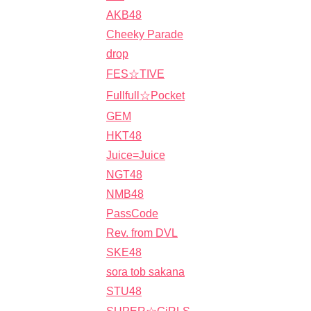
AKB48
Cheeky Parade
drop
FES☆TIVE
Fullfull☆Pocket
GEM
HKT48
Juice=Juice
NGT48
NMB48
PassCode
Rev. from DVL
SKE48
sora tob sakana
STU48