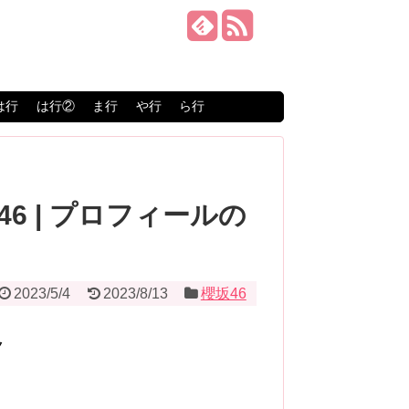
は行
は行②
ま行
や行
ら行
6 | プロフィールの
2023/5/4
2023/8/13
櫻坂46
ク