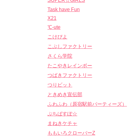
SUPER☆GiRLS
Task have Fun
X21
℃-ute
こけぴよ
こぶしファクトリー
さくら学院
たこやきレインボー
つばきファクトリー
つりビット
ときめき宣伝部
ふわふわ（原宿駅前パーティーズ）
ぷちぱすぽ☆
まねきケチャ
ももいろクローバーZ