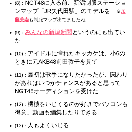
NGT48に入る前、新潟制服ステーショ
(8)：
ンマップ「JR矢代田駅」のモデルを
※
加
藤美南
も制服マップ出てましたね
みんなの新潟新聞
というのにも出てい
(9)：
た
アイドルに憧れたキッカケは、小6の
(10)：
ときに元AKB48前田敦子を見て
最初は歌手になりたかったが、関わり
(11)：
があればいつかチャンスがあると思って
NGT48オーディションを受けた
機械をいじくるのが好きでパソコンも
(12)：
得意。動画も編集したりできる。
人もよくいじる
(13)：