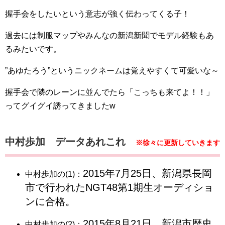
握手会をしたいという意志が強く伝わってくる子！
過去には制服マップやみんなの新潟新聞でモデル経験もあ
るみたいです。
”あゆたろう”というニックネームは覚えやすくて可愛いな～
握手会で隣のレーンに並んでたら「こっちも来てよ！！」
ってグイグイ誘ってきましたw
中村歩加 データあれこれ
※徐々に更新していきます
2015年7月25日、新潟県長岡
中村歩加の(1)：
市で行われたNGT48第1期生オーディショ
ンに合格。
2015年8月21日、新潟市歴史
中村歩加の(2)：