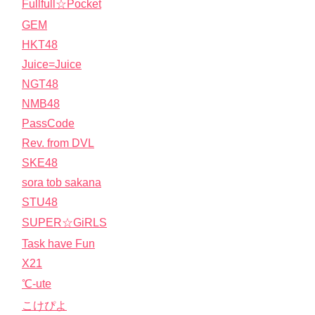
Fullfull☆Pocket
GEM
HKT48
Juice=Juice
NGT48
NMB48
PassCode
Rev. from DVL
SKE48
sora tob sakana
STU48
SUPER☆GiRLS
Task have Fun
X21
℃-ute
こけぴよ