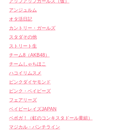
アップアップガールズ（仮）
アンジュルム
オタ活日記
カントリー・ガールズ
スタダその他
ストリート生
チーム8（AKB48）
チームしゃちほこ
ハコイリムスメ
ピンクダイヤモンド
ピンク・ベイビーズ
フェアリーズ
ベイビーレイズJAPAN
ベボガ！（虹のコンキスタドール黄組）
マジカル・パンチライン