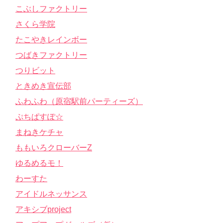
こぶしファクトリー
さくら学院
たこやきレインボー
つばきファクトリー
つりビット
ときめき宣伝部
ふわふわ（原宿駅前パーティーズ）
ぷちぱすぽ☆
まねきケチャ
ももいろクローバーZ
ゆるめるモ！
わーすた
アイドルネッサンス
アキシブproject