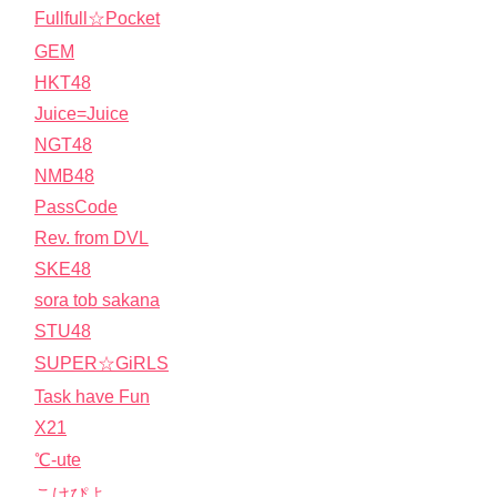
Fullfull☆Pocket
GEM
HKT48
Juice=Juice
NGT48
NMB48
PassCode
Rev. from DVL
SKE48
sora tob sakana
STU48
SUPER☆GiRLS
Task have Fun
X21
℃-ute
こけぴよ