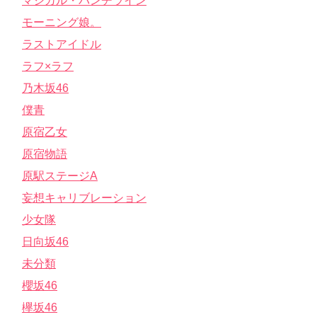
マジカル・パンチライン
モーニング娘。
ラストアイドル
ラフ×ラフ
乃木坂46
僕青
原宿乙女
原宿物語
原駅ステージA
妄想キャリブレーション
少女隊
日向坂46
未分類
櫻坂46
欅坂46