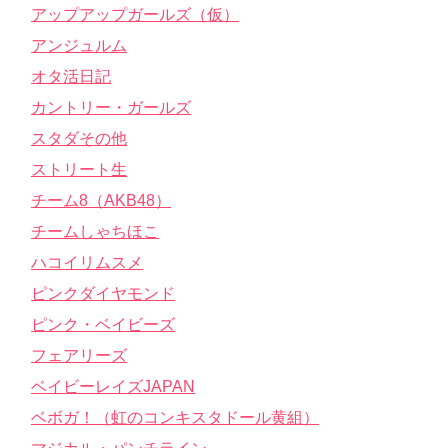
アップアップガールズ（仮）
アンジュルム
オタ活日記
カントリー・ガールズ
スタダその他
ストリート生
チーム8（AKB48）
チームしゃちほこ
ハコイリムスメ
ピンクダイヤモンド
ピンク・ベイビーズ
フェアリーズ
ベイビーレイズJAPAN
ベボガ！（虹のコンキスタドール黄組）