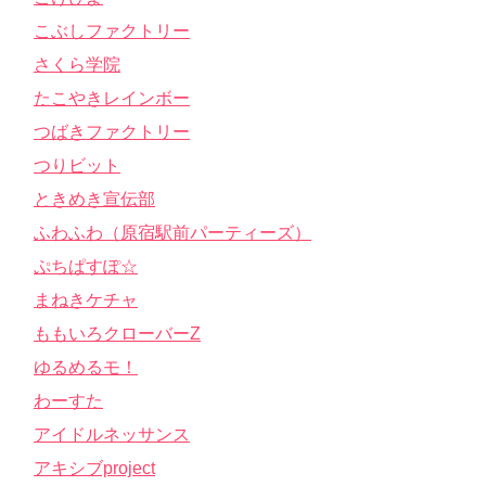
こぶしファクトリー
さくら学院
たこやきレインボー
つばきファクトリー
つりビット
ときめき宣伝部
ふわふわ（原宿駅前パーティーズ）
ぷちぱすぽ☆
まねきケチャ
ももいろクローバーZ
ゆるめるモ！
わーすた
アイドルネッサンス
アキシブproject