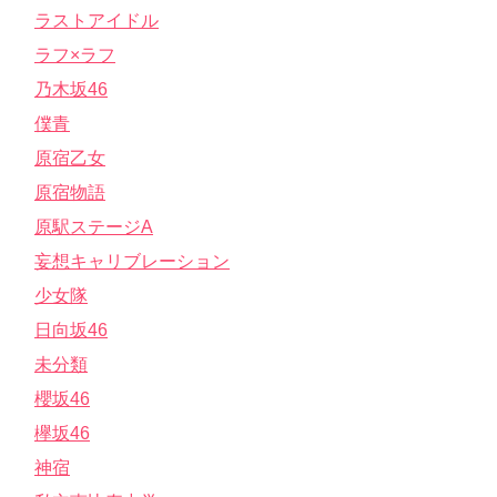
ラストアイドル
ラフ×ラフ
乃木坂46
僕青
原宿乙女
原宿物語
原駅ステージA
妄想キャリブレーション
少女隊
日向坂46
未分類
櫻坂46
欅坂46
神宿