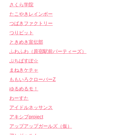
さくら学院
たこやきレインボー
つばきファクトリー
つりビット
ときめき宣伝部
ふわふわ（原宿駅前パーティーズ）
ぷちぱすぽ☆
まねきケチャ
ももいろクローバーZ
ゆるめるモ！
わーすた
アイドルネッサンス
アキシブproject
アップアップガールズ（仮）