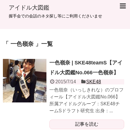
アイドル大図鑑
握手会での会話のネタ探し等にご利用くださいませ
一色嶺奈
一覧
一色嶺奈 | SKE48teamS【アイ
ドル大図鑑No.066一色嶺奈】
2015/7/14
SKE48
一色嶺奈（いっしきれな）のプロフ
ィール【アイドル大図鑑No.066】
所属アイドルグループ：SKE48チ
ームSドラフト研究生 出身：...
記事を読む