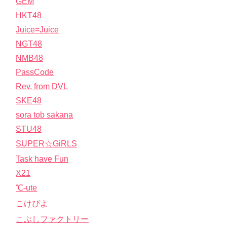
GEM
HKT48
Juice=Juice
NGT48
NMB48
PassCode
Rev. from DVL
SKE48
sora tob sakana
STU48
SUPER☆GiRLS
Task have Fun
X21
℃-ute
こけぴよ
こぶしファクトリー