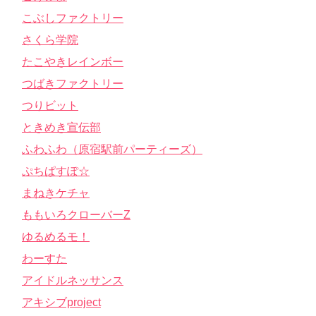
こぶしファクトリー
さくら学院
たこやきレインボー
つばきファクトリー
つりビット
ときめき宣伝部
ふわふわ（原宿駅前パーティーズ）
ぷちぱすぽ☆
まねきケチャ
ももいろクローバーZ
ゆるめるモ！
わーすた
アイドルネッサンス
アキシブproject