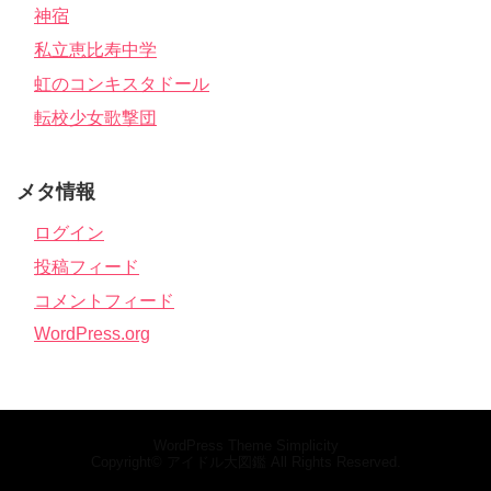
神宿
私立恵比寿中学
虹のコンキスタドール
転校少女歌撃団
メタ情報
ログイン
投稿フィード
コメントフィード
WordPress.org
WordPress Theme
Simplicity
Copyright©
アイドル大図鑑
All Rights Reserved.