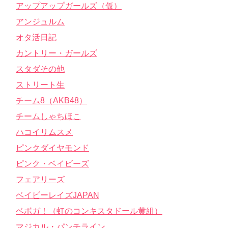
アップアップガールズ（仮）
アンジュルム
オタ活日記
カントリー・ガールズ
スタダその他
ストリート生
チーム8（AKB48）
チームしゃちほこ
ハコイリムスメ
ピンクダイヤモンド
ピンク・ベイビーズ
フェアリーズ
ベイビーレイズJAPAN
ベボガ！（虹のコンキスタドール黄組）
マジカル・パンチライン