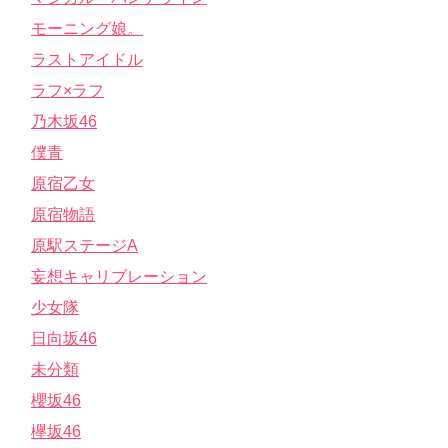
モーニング娘。
ラストアイドル
ラフ×ラフ
乃木坂46
僕青
原宿乙女
原宿物語
原駅ステージA
妄想キャリブレーション
少女隊
日向坂46
未分類
櫻坂46
欅坂46