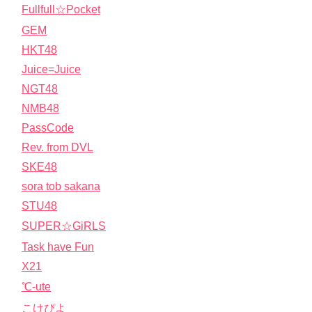
Fullfull☆Pocket
GEM
HKT48
Juice=Juice
NGT48
NMB48
PassCode
Rev. from DVL
SKE48
sora tob sakana
STU48
SUPER☆GiRLS
Task have Fun
X21
℃-ute
こけぴよ