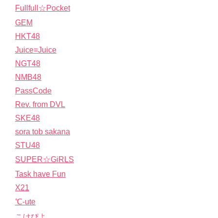
Fullfull☆Pocket
GEM
HKT48
Juice=Juice
NGT48
NMB48
PassCode
Rev. from DVL
SKE48
sora tob sakana
STU48
SUPER☆GiRLS
Task have Fun
X21
℃-ute
こけぴよ