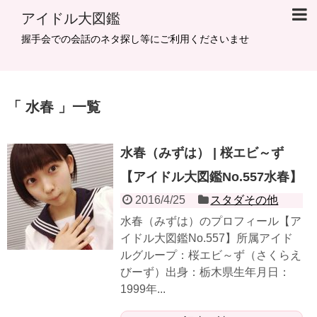
アイドル大図鑑
握手会での会話のネタ探し等にご利用くださいませ
水春
一覧
水春（みずは） | 桜エビ～ず
【アイドル大図鑑No.557水春】
2016/4/25
スタダその他
水春（みずは）のプロフィール【ア
イドル大図鑑No.557】所属アイド
ルグループ：桜エビ～ず（さくらえ
びーず）出身：栃木県生年月日：
1999年...