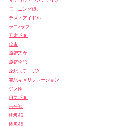
マジカル・パンチライン
モーニング娘。
ラストアイドル
ラフ×ラフ
乃木坂46
僕青
原宿乙女
原宿物語
原駅ステージA
妄想キャリブレーション
少女隊
日向坂46
未分類
櫻坂46
欅坂46