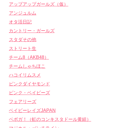
アップアップガールズ（仮）
アンジュルム
オタ活日記
カントリー・ガールズ
スタダその他
ストリート生
チーム8（AKB48）
チームしゃちほこ
ハコイリムスメ
ピンクダイヤモンド
ピンク・ベイビーズ
フェアリーズ
ベイビーレイズJAPAN
ベボガ！（虹のコンキスタドール黄組）