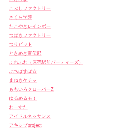
こぶしファクトリー
さくら学院
たこやきレインボー
つばきファクトリー
つりビット
ときめき宣伝部
ふわふわ（原宿駅前パーティーズ）
ぷちぱすぽ☆
まねきケチャ
ももいろクローバーZ
ゆるめるモ！
わーすた
アイドルネッサンス
アキシブproject