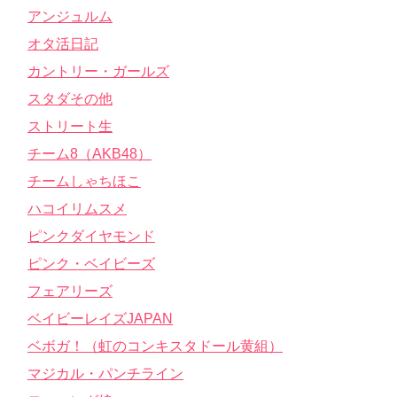
アンジュルム
オタ活日記
カントリー・ガールズ
スタダその他
ストリート生
チーム8（AKB48）
チームしゃちほこ
ハコイリムスメ
ピンクダイヤモンド
ピンク・ベイビーズ
フェアリーズ
ベイビーレイズJAPAN
ベボガ！（虹のコンキスタドール黄組）
マジカル・パンチライン