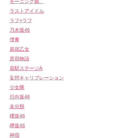
モーニング娘。
ラストアイドル
ラフ×ラフ
乃木坂46
僕青
原宿乙女
原宿物語
原駅ステージA
妄想キャリブレーション
少女隊
日向坂46
未分類
櫻坂46
欅坂46
神宿