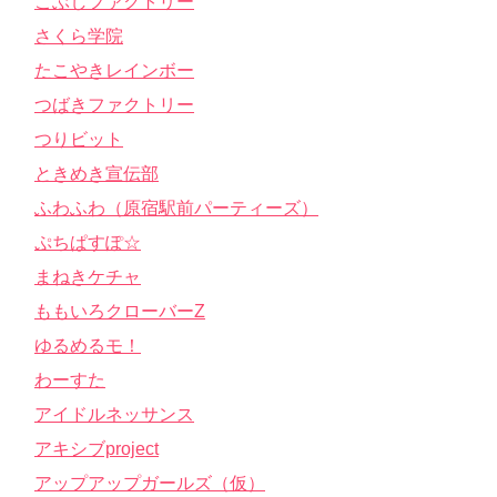
こぶしファクトリー
さくら学院
たこやきレインボー
つばきファクトリー
つりビット
ときめき宣伝部
ふわふわ（原宿駅前パーティーズ）
ぷちぱすぽ☆
まねきケチャ
ももいろクローバーZ
ゆるめるモ！
わーすた
アイドルネッサンス
アキシブproject
アップアップガールズ（仮）