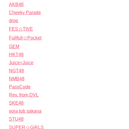
AKB48
Cheeky Parade
drop
FES☆TIVE
Fullfull☆Pocket
GEM
HKT48
Juice=Juice
NGT48
NMB48
PassCode
Rev. from DVL
SKE48
sora tob sakana
STU48
SUPER☆GiRLS