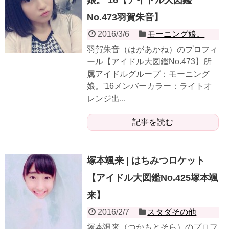
No.473羽賀朱音】
2016/3/6
モーニング娘。
羽賀朱音（はがあかね）のプロフィ
ール【アイドル大図鑑No.473】所
属アイドルグループ：モーニング
娘。'16メンバーカラー：ライトオ
レンジ出...
記事を読む
塚本颯来 | はちみつロケット
【アイドル大図鑑No.425塚本颯
来】
2016/2/7
スタダその他
塚本颯来（つかもとそら）のプロフ