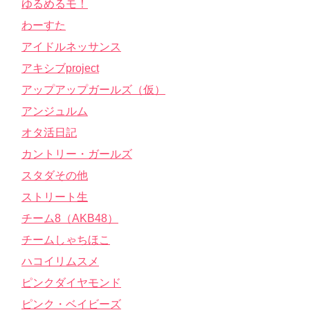
ゆるめるモ！
わーすた
アイドルネッサンス
アキシブproject
アップアップガールズ（仮）
アンジュルム
オタ活日記
カントリー・ガールズ
スタダその他
ストリート生
チーム8（AKB48）
チームしゃちほこ
ハコイリムスメ
ピンクダイヤモンド
ピンク・ベイビーズ