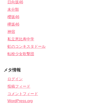
日向坂46
未分類
櫻坂46
欅坂46
神宿
私立恵比寿中学
虹のコンキスタドール
転校少女歌撃団
メタ情報
ログイン
投稿フィード
コメントフィード
WordPress.org