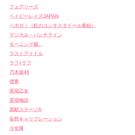
フェアリーズ
ベイビーレイズJAPAN
ベボガ！（虹のコンキスタドール黄組）
マジカル・パンチライン
モーニング娘。
ラストアイドル
ラフ×ラフ
乃木坂46
僕青
原宿乙女
原宿物語
原駅ステージA
妄想キャリブレーション
少女隊