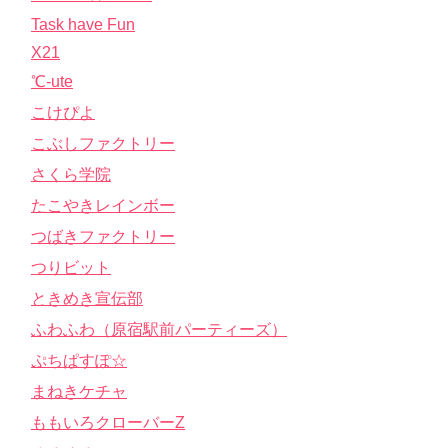
Task have Fun
X21
℃-ute
こけぴよ
こぶしファクトリー
さくら学院
たこやきレインボー
つばきファクトリー
つりビット
ときめき宣伝部
ふわふわ（原宿駅前パーティーズ）
ぷちぱすぽ☆
まねきケチャ
ももいろクローバーZ