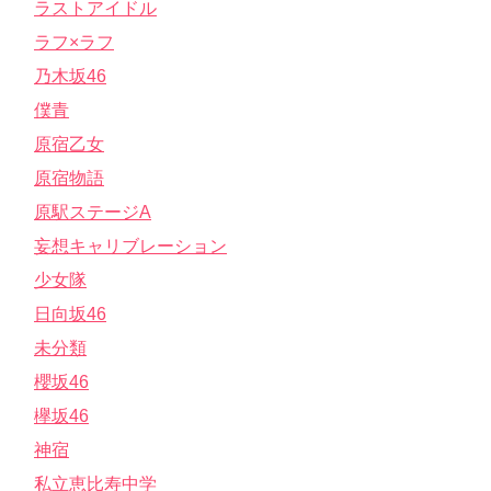
ラストアイドル
ラフ×ラフ
乃木坂46
僕青
原宿乙女
原宿物語
原駅ステージA
妄想キャリブレーション
少女隊
日向坂46
未分類
櫻坂46
欅坂46
神宿
私立恵比寿中学