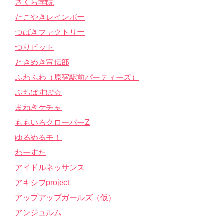
さくら学院
たこやきレインボー
つばきファクトリー
つりビット
ときめき宣伝部
ふわふわ（原宿駅前パーティーズ）
ぷちぱすぽ☆
まねきケチャ
ももいろクローバーZ
ゆるめるモ！
わーすた
アイドルネッサンス
アキシブproject
アップアップガールズ（仮）
アンジュルム