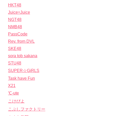
HKT48
Juice=Juice
NGT48
NMB48
PassCode
Rev. from DVL
SKE48
sora tob sakana
STU48
SUPER☆GiRLS
Task have Fun
X21
℃-ute
こけぴよ
こぶしファクトリー