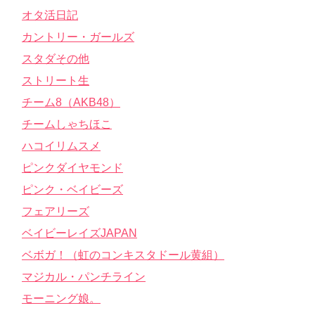
オタ活日記
カントリー・ガールズ
スタダその他
ストリート生
チーム8（AKB48）
チームしゃちほこ
ハコイリムスメ
ピンクダイヤモンド
ピンク・ベイビーズ
フェアリーズ
ベイビーレイズJAPAN
ベボガ！（虹のコンキスタドール黄組）
マジカル・パンチライン
モーニング娘。