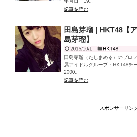
年月日：19...
記事を読む
田島芽瑠 | HKT48【
島芽瑠】
2015/10/1
HKT48
田島芽瑠（たしまめる）のプロフィ
属アイドルグループ：HKT48
2000...
記事を読む
スポンサーリン