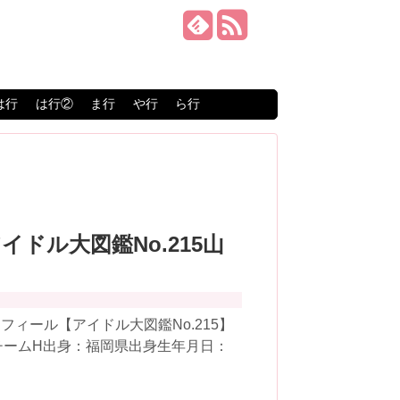
は行
は行②
ま行
や行
ら行
アイドル大図鑑No.215山
ィール【アイドル大図鑑No.215】
8チームH出身：福岡県出身生年月日：