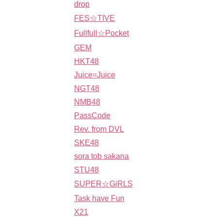
drop
FES☆TIVE
Fullfull☆Pocket
GEM
HKT48
Juice=Juice
NGT48
NMB48
PassCode
Rev. from DVL
SKE48
sora tob sakana
STU48
SUPER☆GiRLS
Task have Fun
X21