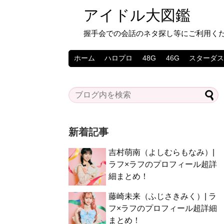
アイドル大図鑑
握手会での会話のネタ探し等にご利用く
ホーム
ハロプロ
48G
46G
スターダ
新着記事
吉村萌南（よしむらもなみ）|
ラフ×ラフのプロフィール超詳
細まとめ！
藤崎未来（ふじさきみく）| ラ
フ×ラフのプロフィール超詳細
まとめ！