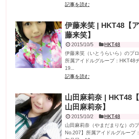
記事を読む
伊藤来笑 | HKT48【
藤来笑】
2015/10/5
HKT48
伊藤来笑（いとうらいら）のプロフ
所属アイドルグループ：HKT4
19...
記事を読む
山田麻莉奈 | HKT48
山田麻莉奈】
2015/10/2
HKT48
山田麻莉奈（やまだまりな）の
No.207】所属アイドルグループ