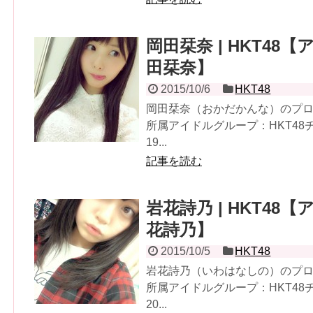
岡田栞奈 | HKT48【
田栞奈】
2015/10/6
HKT48
岡田栞奈（おかだかんな）のプロフ
所属アイドルグループ：HKT4
19...
記事を読む
岩花詩乃 | HKT48【
花詩乃】
2015/10/5
HKT48
岩花詩乃（いわはなしの）のプロフ
所属アイドルグループ：HKT4
20...