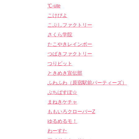
℃-ute
こけぴよ
こぶしファクトリー
さくら学院
たこやきレインボー
つばきファクトリー
つりビット
ときめき宣伝部
ふわふわ（原宿駅前パーティーズ）
ぷちぱすぽ☆
まねきケチャ
ももいろクローバーZ
ゆるめるモ！
わーすた