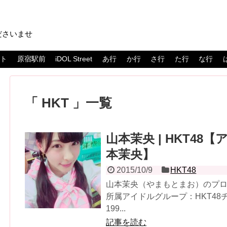
ださいませ
スト
原宿駅前
iDOL Street
あ行
か行
さ行
た行
な行
HKT
一覧
山本茉央 | HKT48【
本茉央】
2015/10/9
HKT48
山本茉央（やまもとまお）のプロフ
所属アイドルグループ：HKT4
199...
記事を読む