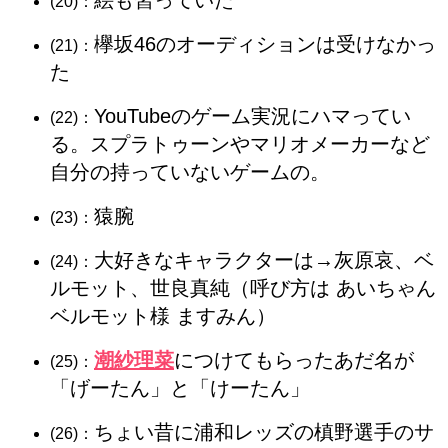
絵も習っていた
(20)：
欅坂46のオーディションは受けなかっ
(21)：
た
YouTubeのゲーム実況にハマってい
(22)：
る。スプラトゥーンやマリオメーカーなど
自分の持っていないゲームの。
猿腕
(23)：
大好きなキャラクターは→灰原哀、ベ
(24)：
ルモット、世良真純（呼び方は あいちゃん
ベルモット様 ますみん）
潮紗理菜
につけてもらったあだ名が
(25)：
「げーたん」と「けーたん」
ちょい昔に浦和レッズの槙野選手のサ
(26)：