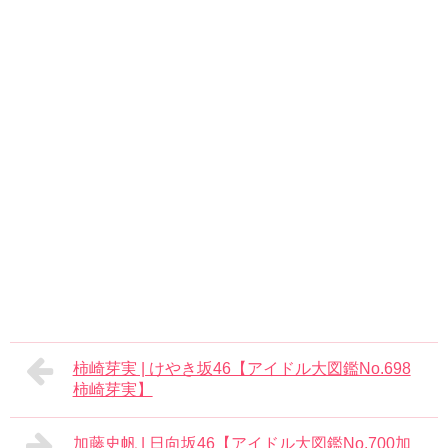
柿崎芽実 | けやき坂46【アイドル大図鑑No.698
柿崎芽実】
加藤史帆 | 日向坂46【アイドル大図鑑No.700加