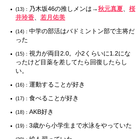
乃木坂46の推しメンは→
秋元真夏
、
桜
(13)：
井玲香
、
若月佑美
中学の部活はバドミントン部で主将だ
(14)：
った
視力が両目2.0。小2くらいに1.2にな
(15)：
ったけど目薬を差してたら回復したらし
い。
運動することが好き
(16)：
食べることが好き
(17)：
AKB好き
(18)：
3歳から小学生まで水泳をやっていた
(19)：