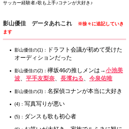
サッカー経験者♪歌も上手♪コナンが大好き♪
影山優佳 データあれこれ
※徐々に追記していき
ます
ドラフト会議が初めて受けた
影山優佳の(1)：
オーディションだった
欅坂46の推しメンは→
小池美
影山優佳の(2)：
波
、
平手友梨奈
、
長濱ねる
、
今泉佑唯
名探偵コナンが本当に大好き
影山優佳の(3)：
写真写りが悪い
(4)：
ダンスも歌も初心者
(5)：