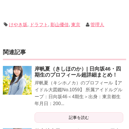
けやき坂
,
ドラフト
,
影山優佳
,
東京
管理人
関連記事
岸帆夏（きしほのか）| 日向坂46・四
期生のプロフィール超詳細まとめ！
岸帆夏（キシホノカ）のプロフィール【ア
イドル大図鑑No.1059】 所属アイドルグル
ープ：日向坂46＜4期生＞出身：東京都生
年月日：200...
記事を読む