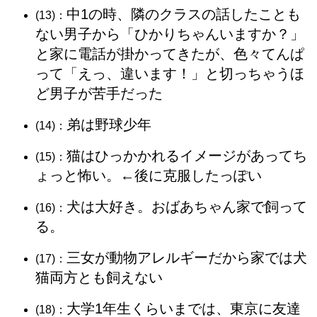
中1の時、隣のクラスの話したことも
(13)：
ない男子から「ひかりちゃんいますか？」
と家に電話が掛かってきたが、色々てんぱ
って「えっ、違います！」と切っちゃうほ
ど男子が苦手だった
弟は野球少年
(14)：
猫はひっかかれるイメージがあってち
(15)：
ょっと怖い。←後に克服したっぽい
犬は大好き。おばあちゃん家で飼って
(16)：
る。
三女が動物アレルギーだから家では犬
(17)：
猫両方とも飼えない
大学1年生くらいまでは、東京に友達
(18)：