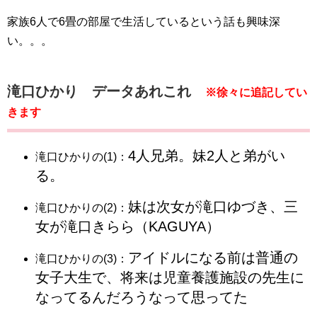
家族6人で6畳の部屋で生活しているという話も興味深
い。。。
滝口ひかり データあれこれ
※徐々に追記してい
きます
4人兄弟。妹2人と弟がい
滝口ひかりの(1)：
る。
妹は次女が滝口ゆづき、三
滝口ひかりの(2)：
女が滝口きらら（KAGUYA）
アイドルになる前は普通の
滝口ひかりの(3)：
女子大生で、将来は児童養護施設の先生に
なってるんだろうなって思ってた