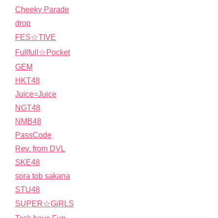
Cheeky Parade
drop
FES☆TIVE
Fullfull☆Pocket
GEM
HKT48
Juice=Juice
NGT48
NMB48
PassCode
Rev. from DVL
SKE48
sora tob sakana
STU48
SUPER☆GiRLS