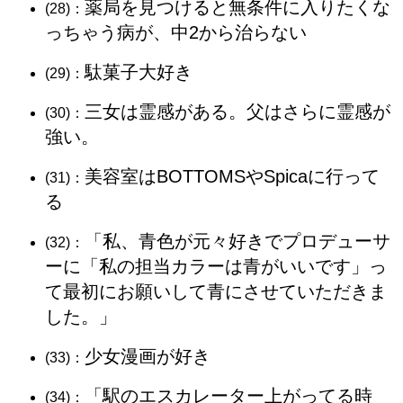
薬局を見つけると無条件に入りたくな
(28)：
っちゃう病が、中2から治らない
駄菓子大好き
(29)：
三女は霊感がある。父はさらに霊感が
(30)：
強い。
美容室はBOTTOMSやSpicaに行って
(31)：
る
「私、青色が元々好きでプロデューサ
(32)：
ーに「私の担当カラーは青がいいです」っ
て最初にお願いして青にさせていただきま
した。」
少女漫画が好き
(33)：
「駅のエスカレーター上がってる時
(34)：