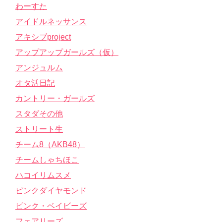
わーすた
アイドルネッサンス
アキシブproject
アップアップガールズ（仮）
アンジュルム
オタ活日記
カントリー・ガールズ
スタダその他
ストリート生
チーム8（AKB48）
チームしゃちほこ
ハコイリムスメ
ピンクダイヤモンド
ピンク・ベイビーズ
フェアリーズ