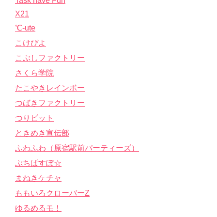
Task have Fun
X21
℃-ute
こけぴよ
こぶしファクトリー
さくら学院
たこやきレインボー
つばきファクトリー
つりビット
ときめき宣伝部
ふわふわ（原宿駅前パーティーズ）
ぷちぱすぽ☆
まねきケチャ
ももいろクローバーZ
ゆるめるモ！