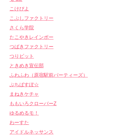
こけぴよ
こぶしファクトリー
さくら学院
たこやきレインボー
つばきファクトリー
つりビット
ときめき宣伝部
ふわふわ（原宿駅前パーティーズ）
ぷちぱすぽ☆
まねきケチャ
ももいろクローバーZ
ゆるめるモ！
わーすた
アイドルネッサンス