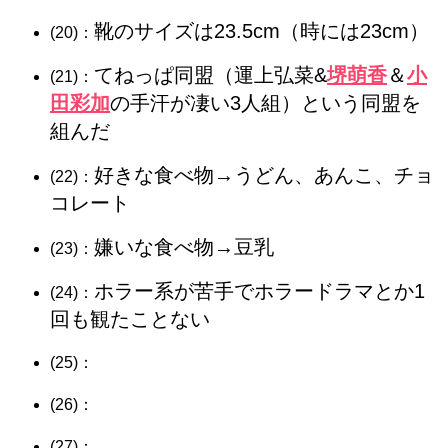
靴のサイズは23.5cm（時には23cm）
(20)：
てねっぱ同盟（運上弘菜&
堺萌香
＆
小
(21)：
田彩加
の手汗が凄い3人組）という同盟を
組んだ
好きな食べ物→うどん、あんこ、チョ
(22)：
コレート
嫌いな食べ物→豆乳
(23)：
ホラー系が苦手でホラードラマとか1
(24)：
回も観たことない
(25)：
(26)：
(27)：