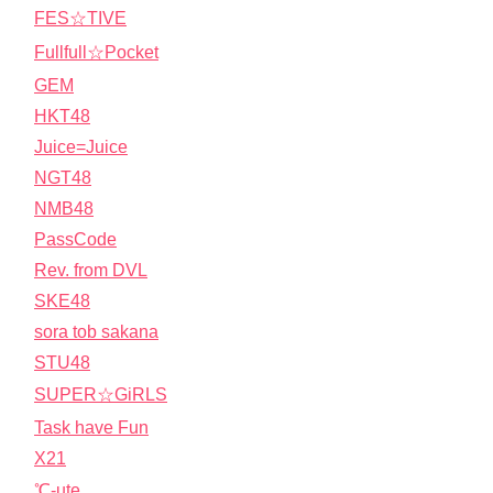
FES☆TIVE
Fullfull☆Pocket
GEM
HKT48
Juice=Juice
NGT48
NMB48
PassCode
Rev. from DVL
SKE48
sora tob sakana
STU48
SUPER☆GiRLS
Task have Fun
X21
℃-ute