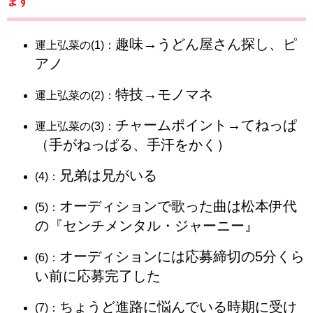
ます
趣味→うどん屋さん探し、ピ
運上弘菜の(1)：
アノ
特技→モノマネ
運上弘菜の(2)：
チャームポイント→てねっぱ
運上弘菜の(3)：
（手がねっぱる、手汗をかく）
兄弟は兄がいる
(4)：
オーディションで歌った曲は松本伊代
(5)：
の『センチメンタル・ジャーニー』
オーディションには応募締切の5分くら
(6)：
い前に応募完了した
ちょうど進路に悩んでいる時期に受け
(7)：