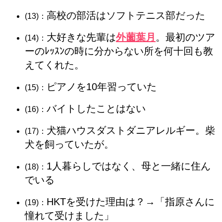
高校の部活はソフトテニス部だった
(13)：
大好きな先輩は
外薗葉月
。最初のツア
(14)：
ーのﾚｯｽﾝの時に分からない所を何十回も教
えてくれた。
ピアノを10年習っていた
(15)：
バイトしたことはない
(16)：
犬猫ハウスダストダニアレルギー。柴
(17)：
犬を飼っていたが。
1人暮らしではなく、母と一緒に住ん
(18)：
でいる
HKTを受けた理由は？→「指原さんに
(19)：
憧れて受けました」