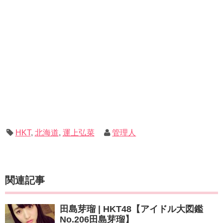
HKT
,
北海道
,
運上弘菜
管理人
関連記事
田島芽瑠 | HKT48【アイドル大図鑑
No.206田島芽瑠】