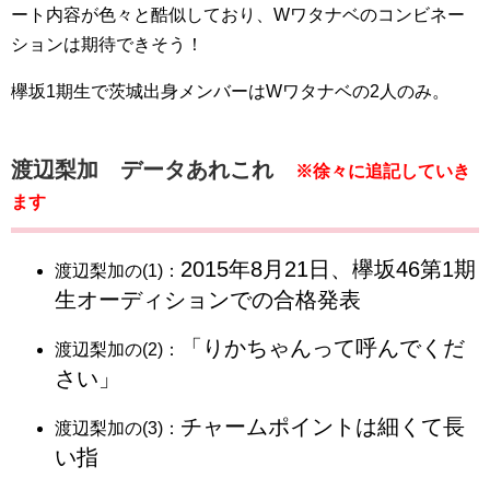
ート内容が色々と酷似しており、Wワタナベのコンビネー
ションは期待できそう！
欅坂1期生で茨城出身メンバーはWワタナベの2人のみ。
渡辺梨加 データあれこれ
※徐々に追記していき
ます
2015年8月21日、欅坂46第1期
渡辺梨加の(1)：
生オーディションでの合格発表
「りかちゃんって呼んでくだ
渡辺梨加の(2)：
さい」
チャームポイントは細くて長
渡辺梨加の(3)：
い指