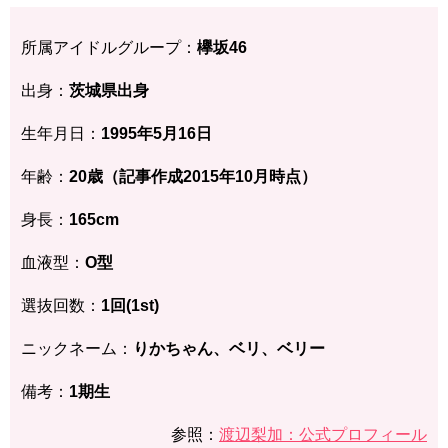
所属アイドルグループ：
欅坂46
出身：
茨城県
出身
生年月日：
1995年5月16
日
年齢：
20歳（記事作成2015年10月時点）
身長：
165
cm
血液型：
O型
選抜回数：
1回(1st)
ニックネーム：
りかちゃん、ベリ、ベリー
備考：
1期生
参照：
渡辺梨加：公式プロフィール