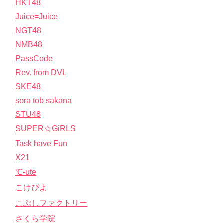
HKT48
Juice=Juice
NGT48
NMB48
PassCode
Rev. from DVL
SKE48
sora tob sakana
STU48
SUPER☆GiRLS
Task have Fun
X21
℃-ute
こけぴよ
こぶしファクトリー
さくら学院