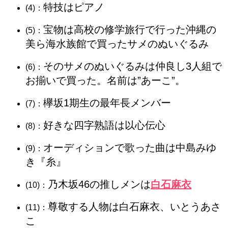
特技はピアノ
(4)：
宝物は高校の修学旅行で行った沖縄の
(5)：
美ら海水族館で買ったサメのぬいぐるみ
そのサメのぬいぐるみは仲良し3人組で
(6)：
お揃いで買った。名前は”あーこ”。
欅坂1期生の最年長メンバー
(7)：
好きな四字熟語は以心伝心
(8)：
オーディションで歌った曲は中島みゆ
(9)：
き『糸』
乃木坂46の推しメンは
白石麻衣
(10)：
尊敬する人物は白石麻衣、いとうあさ
(11)：
こ