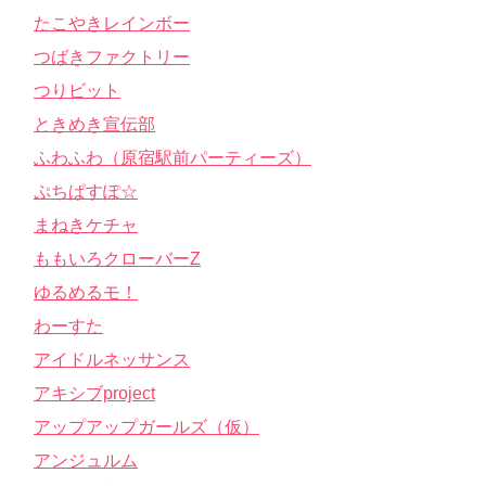
たこやきレインボー
つばきファクトリー
つりビット
ときめき宣伝部
ふわふわ（原宿駅前パーティーズ）
ぷちぱすぽ☆
まねきケチャ
ももいろクローバーZ
ゆるめるモ！
わーすた
アイドルネッサンス
アキシブproject
アップアップガールズ（仮）
アンジュルム