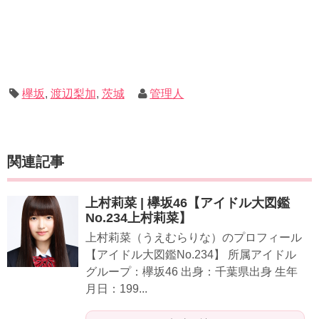
欅坂
,
渡辺梨加
,
茨城
管理人
関連記事
上村莉菜 | 欅坂46【アイドル大図鑑
No.234上村莉菜】
上村莉菜（うえむらりな）のプロフィール
【アイドル大図鑑No.234】 所属アイドル
グループ：欅坂46 出身：千葉県出身 生年
月日：199...