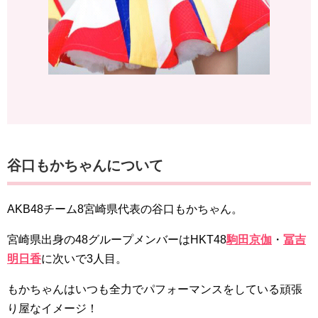
谷口もかちゃんについて
AKB48チーム8宮崎県代表の谷口もかちゃん。
宮崎県出身の48グループメンバーはHKT48
駒田京伽
・
冨吉
明日香
に次いで3人目。
もかちゃんはいつも全力でパフォーマンスをしている頑張
り屋なイメージ！