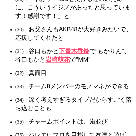
に、こういうイジメがあったと思っていま
す！感謝です！」と
お父さんもAKB48が大好きみたいで、
(30)：
応援してくれたと
谷口もかと
下青木香鈴
で”もかりん”、
(31)：
谷口もかと
岩崎萌花
で”MM”
真面目
(32)：
チーム8メンバーのモノマネができる
(33)：
深く考えすぎるタイプだからすごく落
(34)：
ち込むことも
チャームポイントは、歯並び
(35)：
バレエはプロを目指して友達と遊ば
(36)：