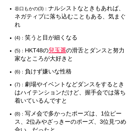
ナルシストなときもあれば、
谷口もかの(3)：
ネガティブに落ち込むこともある、気まぐ
れ
笑うと目が細くなる
(4)：
HKT48の
兒玉遥
の滑舌とダンスと努力
(5)：
家なところが大好きと
負けず嫌いな性格
(6)：
劇場やイベントなどダンスをするとき
(7)：
はハイテンションだけど、握手会では落ち
着いているんですと
写メ会で多かったポーズは、1位ピー
(8)：
ス、2位みやざっきーのポーズ、3位見つめ
合い、だったと