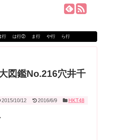
は行
は行②
ま行
や行
ら行
大図鑑No.216穴井千
2015/10/12
2016/6/9
HKT48
ク