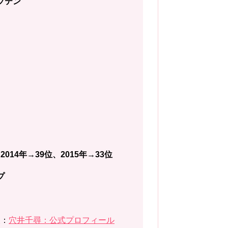
プテン
2014年→39位、2015年→33位
プ
照：
穴井千尋：公式プロフィール