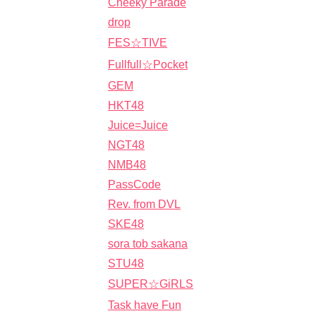
Cheeky Parade
drop
FES☆TIVE
Fullfull☆Pocket
GEM
HKT48
Juice=Juice
NGT48
NMB48
PassCode
Rev. from DVL
SKE48
sora tob sakana
STU48
SUPER☆GiRLS
Task have Fun