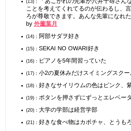
「あこがれの先輩が穴井千尋さん
(13)：
ことを考えてくれてるのが伝わるし、
ろが尊敬できます。あんな先輩になれ
by
外薗葉月
阿部サダヲ好き
(14)：
SEKAI NO OWARI好き
(15)：
ピアノを5年間習っていた
(16)：
小2の夏休みだけスイミングスクー
(17)：
好きなサイリウムの色はピンク、
(18)：
ボタンを押さずにずっとエレベー
(19)：
大学の学部は経営学部
(20)：
好きな食べ物はカボチャ、とうも
(21)：