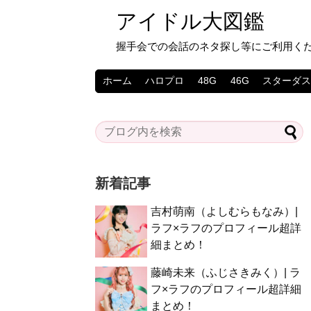
アイドル大図鑑
握手会での会話のネタ探し等にご利用く
ホーム
ハロプロ
48G
46G
スターダ
新着記事
吉村萌南（よしむらもなみ）|
ラフ×ラフのプロフィール超詳
細まとめ！
藤崎未来（ふじさきみく）| ラ
フ×ラフのプロフィール超詳細
まとめ！