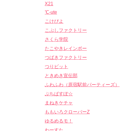
X21
℃-ute
こけぴよ
こぶしファクトリー
さくら学院
たこやきレインボー
つばきファクトリー
つりビット
ときめき宣伝部
ふわふわ（原宿駅前パーティーズ）
ぷちぱすぽ☆
まねきケチャ
ももいろクローバーZ
ゆるめるモ！
わーすた