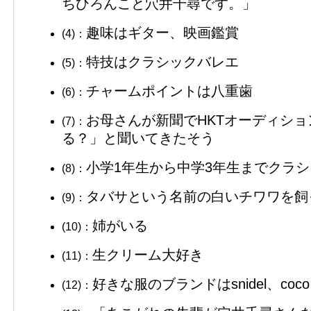
ちひろんこと穴井千尋です。」
趣味はギター、映画鑑賞
(4)：
特技はクラシックバレエ
(5)：
チャームポイントは八重歯
(6)：
お母さんが新聞でHKTオーディシ
(7)：
る？」と聞いてきたそう
小学1年生から中学3年生までクラ
(8)：
タバサという名前の白いチワワを飼
(9)：
姉がいる
(10)：
生クリーム大好き
(11)：
好きな服のブランドはsnidel、coco de
(12)：