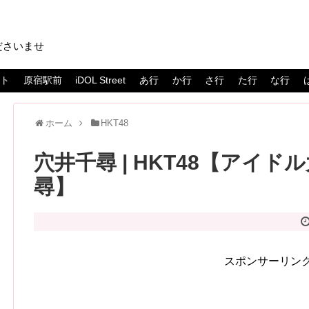
ださいませ
スト
原宿駅前
iDOL Street
あ行
か行
さ行
た行
な行
ホーム
HKT48
穴井千尋 | HKT48【アイドル
尋】
スポンサーリン