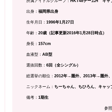
所属アイドルグループ：
HKT48チームH キャ
出身：
福岡県
出身
生年月日：
1996年1月27
日
年齢：
20歳（記事更新2016年1月28日時点）
身長：
157
cm
血液型：
AB型
選抜回数：
6回（全シングル）
総選挙の順位：
2012年→圏外、2013年→圏外、
ニックネーム：
ちーちゃん、ちひろん、キャッ
備考：
1期生
参