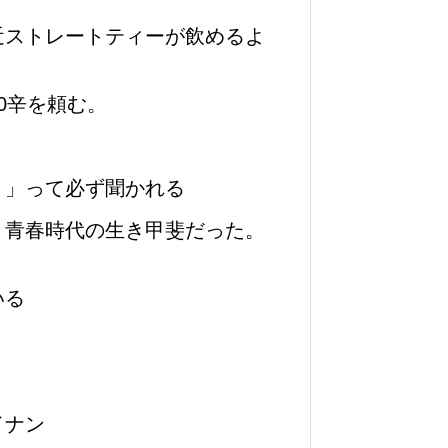
近ストレートティーが飲めるよ
0辛を頼む。
？」って必ず聞かれる
ip。青春時代の生き甲斐だった。
いる
イナン