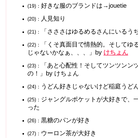
好きな服のブランドは→jouetie
(19)：
人見知り
(20)：
「さささはゆるめるさんにいるう
(21)：
「くそ真面目で情熱的。そしてゆ
(22)：
じゃないかなぁ、、、」by
けちょん
「あと心配性！そしてツンツンンツ
(23)：
の！」by けちょん
うどん好きじゃないけど稲庭うど
(24)：
ジャングルポケットが大好きで、
(25)：
った
黒糖のパンが好き
(26)：
ウーロン茶が大好き
(27)：