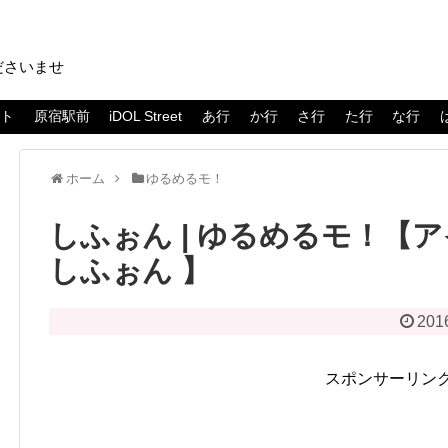
ださいませ
スト
原宿駅前
iDOL Street
あ行
か行
さ行
た行
な行
ホーム
ゆるめるモ！
しふぉん | ゆるめるモ！【ア
しふぉん 】
201
スポンサーリン