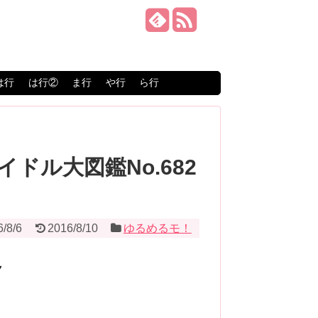
は行
は行②
ま行
や行
ら行
イドル大図鑑No.682
6/8/6
2016/8/10
ゆるめるモ！
ク