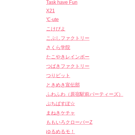
Task have Fun
X21
℃-ute
こけぴよ
こぶしファクトリー
さくら学院
たこやきレインボー
つばきファクトリー
つりビット
ときめき宣伝部
ふわふわ（原宿駅前パーティーズ）
ぷちぱすぽ☆
まねきケチャ
ももいろクローバーZ
ゆるめるモ！