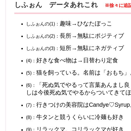
しふぉん データあれこれ
※徐々に追
趣味→ひなたぼっこ
しふぉんの(1)：
長所→無駄にポジティブ
しふぉんの(2)：
短所→無駄にネガティブ
しふぉんの(3)：
好きな食べ物は→日替わり定食
(4)：
猫を飼っている。名前は「おもち」
(5)：
「死ぬ気でやるって言葉あんまし良
(6)：
しは今後死ぬ気でやるからついてきて
行きつけの美容院はCandye♡Syru
(7)：
牛タンと競うくらいに冷麺も好き
(8)：
リラックマ、コリラックマが好き
(9)：