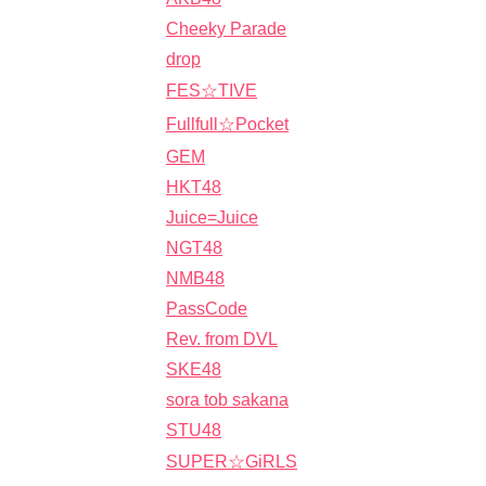
Cheeky Parade
drop
FES☆TIVE
Fullfull☆Pocket
GEM
HKT48
Juice=Juice
NGT48
NMB48
PassCode
Rev. from DVL
SKE48
sora tob sakana
STU48
SUPER☆GiRLS