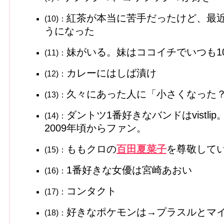
紅茶が本当に苦手だったけど、最
(10)：
うになった
妹がいる。妹はココイチでいつも1
(11)：
カレーにはしば漬け
(12)：
久々にあった人に「小さくなった
(13)：
ダントツ1番好きなバンドはvistl
(14)：
2009年頃からファン。
ももクロの
百田夏菜子
を尊敬して
(15)：
1番好きな女優は宮崎あおい
(16)：
コンタクト
(17)：
好きなポケモンは→プラスルとマ
(18)：