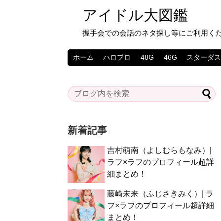
アイドル大図鑑
握手会での会話のネタ探し等にご利用く
ホーム
ハロプロ
48G
46G
スターダ
新着記事
吉村萌南（よしむらもなみ）|
ラフ×ラフのプロフィール超詳
細まとめ！
藤崎未来（ふじさきみく）| ラ
フ×ラフのプロフィール超詳細
まとめ！