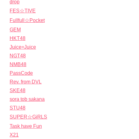
drop
FES☆TIVE
Fullfull☆Pocket
GEM
HKT48
Juice=Juice
NGT48
NMB48
PassCode
Rev. from DVL
SKE48
sora tob sakana
STU48
SUPER☆GiRLS
Task have Fun
X21