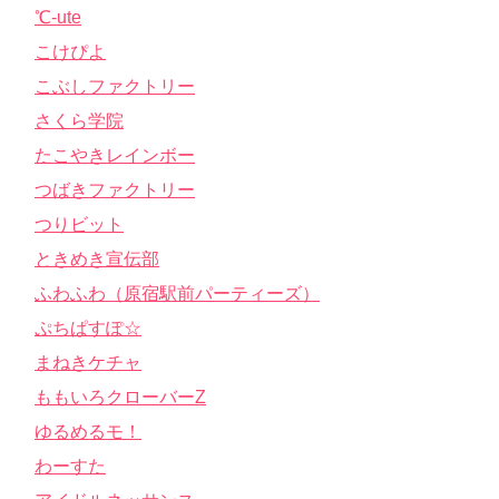
℃-ute
こけぴよ
こぶしファクトリー
さくら学院
たこやきレインボー
つばきファクトリー
つりビット
ときめき宣伝部
ふわふわ（原宿駅前パーティーズ）
ぷちぱすぽ☆
まねきケチャ
ももいろクローバーZ
ゆるめるモ！
わーすた