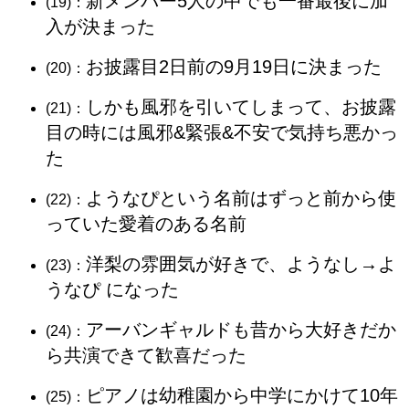
新メンバー5人の中でも一番最後に加
(19)：
入が決まった
お披露目2日前の9月19日に決まった
(20)：
しかも風邪を引いてしまって、お披露
(21)：
目の時には風邪&緊張&不安で気持ち悪かっ
た
ようなぴという名前はずっと前から使
(22)：
っていた愛着のある名前
洋梨の雰囲気が好きで、ようなし→よ
(23)：
うなぴ になった
アーバンギャルドも昔から大好きだか
(24)：
ら共演できて歓喜だった
ピアノは幼稚園から中学にかけて10年
(25)：