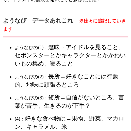
ようなぴ データあれこれ
※徐々に追記していき
ます
趣味→アイドルを見ること、
ようなぴの(1)：
セボンスターとかキャラクターとかかわい
いもの集め、寝ること
長所→好きなことには行動
ようなぴの(2)：
的、地味に頑張るところ
短所→自信がないところ、言
ようなぴの(3)：
葉が苦手、生きるのが下手？
好きな食べ物は→果物、野菜、マカロ
(4)：
ン、キャラメル、米