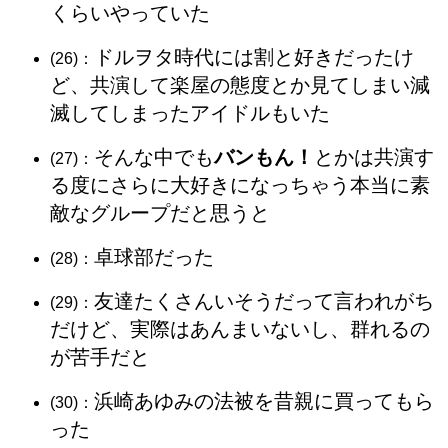
くらいやっていた
ドルヲタ時代には割と好きだったけ
(26)：
ど、共演して楽屋の態度とか見てしまい減
滅してしまったアイドルもいた
そんな中でも
バンもん！
とかは共演す
(27)：
る度にさらに大好きになっちゃう本当に素
敵なグループだと思うと
卓球部だった
(28)：
友達たくさんいそうだって言われがち
(29)：
だけど、実際はあんまいないし、群れるの
が苦手だと
浜崎あゆみの法被を昔親に買ってもら
(30)：
った