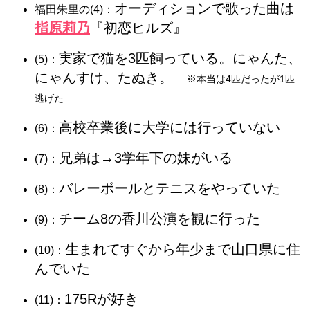
オーディションで歌った曲は
福田朱里の(4)：
指原莉乃
『初恋ヒルズ』
実家で猫を3匹飼っている。にゃんた、
(5)：
にゃんすけ、たぬき。
※本当は4匹だったが1匹
逃げた
高校卒業後に大学には行っていない
(6)：
兄弟は→3学年下の妹がいる
(7)：
バレーボールとテニスをやっていた
(8)：
チーム8の香川公演を観に行った
(9)：
生まれてすぐから年少まで山口県に住
(10)：
んでいた
175Rが好き
(11)：