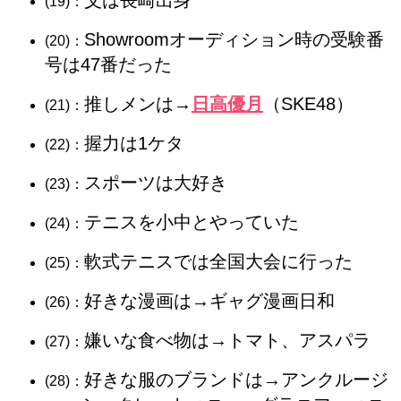
父は長崎出身
(19)：
Showroomオーディション時の受験番
(20)：
号は47番だった
推しメンは→
日高優月
（SKE48）
(21)：
握力は1ケタ
(22)：
スポーツは大好き
(23)：
テニスを小中とやっていた
(24)：
軟式テニスでは全国大会に行った
(25)：
好きな漫画は→ギャグ漫画日和
(26)：
嫌いな食べ物は→トマト、アスパラ
(27)：
好きな服のブランドは→アンクルージ
(28)：