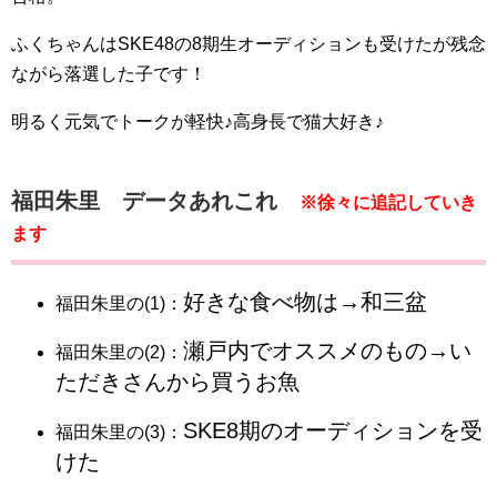
ふくちゃんはSKE48の8期生オーディションも受けたが残念
ながら落選した子です！
明るく元気でトークが軽快♪高身長で猫大好き♪
福田朱里 データあれこれ
※徐々に追記していき
ます
好きな食べ物は→和三盆
福田朱里の(1)：
瀬戸内でオススメのもの→い
福田朱里の(2)：
ただきさんから買うお魚
SKE8期のオーディションを受
福田朱里の(3)：
けた