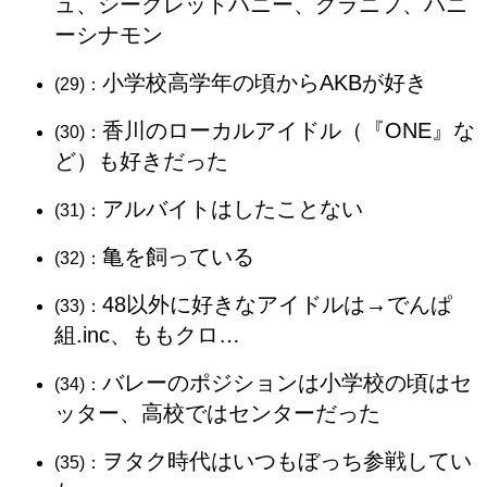
ュ、シークレットハニー、グラニフ、ハニ
ーシナモン
小学校高学年の頃からAKBが好き
(29)：
香川のローカルアイドル（『ONE』な
(30)：
ど）も好きだった
アルバイトはしたことない
(31)：
亀を飼っている
(32)：
48以外に好きなアイドルは→でんぱ
(33)：
組.inc、ももクロ…
バレーのポジションは小学校の頃はセ
(34)：
ッター、高校ではセンターだった
ヲタク時代はいつもぼっち参戦してい
(35)：